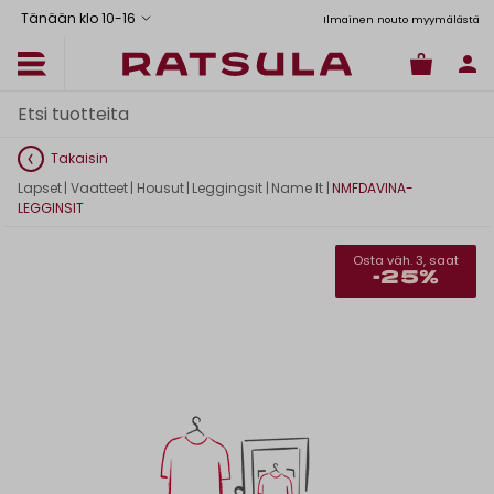
Tänään klo 10
-
16
tus Manner-Suomeen yli 120 euron tilauksiin
Toimituskulut alk. 6,90€
Ilmainen nouto myymälästä
Takaisin
Lapset
|
Vaatteet
|
Housut
|
Leggingsit
|
Name It
|
NMFDAVINA-
LEGGINSIT
Osta väh. 3, saat
-25%