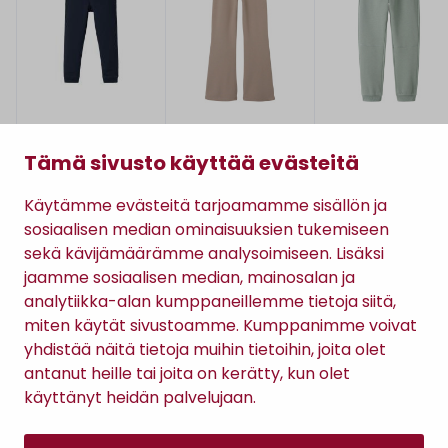
Name It
Name It
Name It
NKMSWEAT PANT -
NKFFRIKKALI
NKMLEO-
Tämä sivusto käyttää evästeitä
COLLEGEHOUSUT
BOOTCUT -
COLLEGEHOUSUT
HOUSUT
12,74 €
17,99 €
24,74 €
(16,99 €)
(23,99 €)
(32,99 €)
Käytämme evästeitä tarjoamamme sisällön ja
sosiaalisen median ominaisuuksien tukemiseen
sekä kävijämäärämme analysoimiseen. Lisäksi
jaamme sosiaalisen median, mainosalan ja
analytiikka-alan kumppaneillemme tietoja siitä,
TILAA RATSULAN UUTISKIRJE
miten käytät sivustoamme. Kumppanimme voivat
yhdistää näitä tietoja muihin tietoihin, joita olet
antanut heille tai joita on kerätty, kun olet
Tilaamalla uutiskirjeen hyväksyt
Ratsulan tietosuojaselosteen.
käyttänyt heidän palvelujaan.