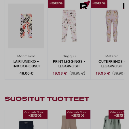
-50%
-50%
Marimekko
Gugguu
Metsola
LAIRI UNIKKO -
PRINT LEGGINGS -
CUTE FRIENDS -
TRIKOOHOUSUT
LEGGINGSIT
LEGGINGSIT
48,00 €
19,98 €
19,95 €
(39,95 €)
(39,90 €)
SUOSITUT TUOTTEET
Osta väh. 3, saat
Osta väh. 3, saat
Osta väh. 3, s
-25%
-25%
-25%