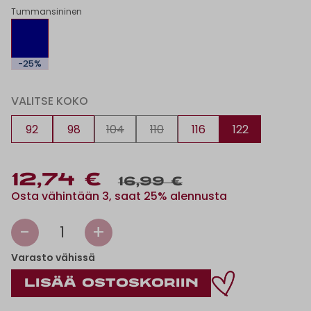
Tummansininen
-25%
VALITSE KOKO
92
98
104
110
116
122
12,74 €
16,99 €
Osta vähintään 3, saat 25% alennusta
-
+
1
Varasto vähissä