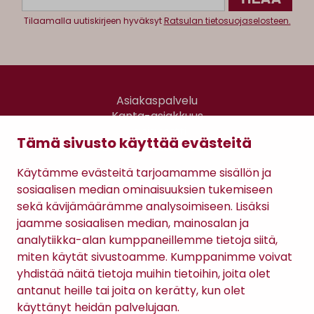
Tilaamalla uutiskirjeen hyväksyt
Ratsulan tietosuojaselosteen.
Asiakaspalvelu
Kanta-asiakkuus
Lahjakortti
Tämä sivusto käyttää evästeitä
Gomee Ratsula Café
Käytämme evästeitä tarjoamamme sisällön ja
Sopimusehdot
sosiaalisen median ominaisuuksien tukemiseen
Tietosuojaseloste
sekä kävijämäärämme analysoimiseen. Lisäksi
Maksutavat
jaamme sosiaalisen median, mainosalan ja
analytiikka-alan kumppaneillemme tietoja siitä,
miten käytät sivustoamme. Kumppanimme voivat
yhdistää näitä tietoja muihin tietoihin, joita olet
antanut heille tai joita on kerätty, kun olet
käyttänyt heidän palvelujaan.