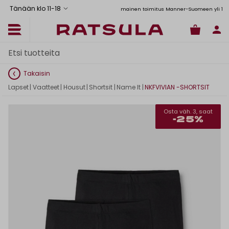
Tänään klo 11
-
18
Toimituskulut alk. 6,90€
Ilmainen toimitus Manner-Suomeen yli 120 euro
Takaisin
Lapset
|
Vaatteet
|
Housut
|
Shortsit
|
Name It
|
NKFVIVIAN -SHORTSIT
Osta väh. 3, saat
-25%