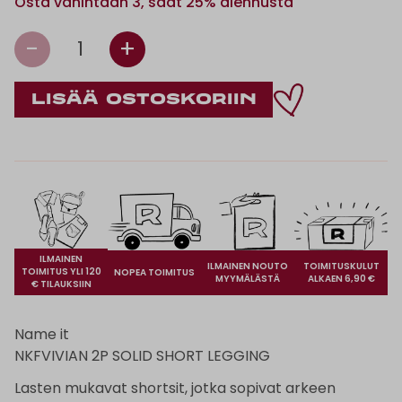
Osta vähintään 3, saat 25% alennusta
-
+
1
ILMAINEN
ILMAINEN NOUTO
TOIMITUSKULUT
TOIMITUS YLI 120
NOPEA TOIMITUS
MYYMÄLÄSTÄ
ALKAEN 6,90 €
€ TILAUKSIIN
Name it
NKFVIVIAN 2P SOLID SHORT LEGGING
Lasten mukavat shortsit, jotka sopivat arkeen