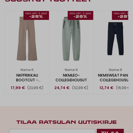
Osta väh. 3, saat
Osta väh. 3, saat
Osta väh. 3, s
-25%
-25%
-25%
Name It
Name It
Name It
NKFFRIKKALI
NKMLEO-
NKMSWEAT PANT 
BOOTCUT -
COLLEGEHOUSUT
COLLEGEHOUSUT
HOUSUT
17,99 €
24,74 €
12,74 €
(23,99 €)
(32,99 €)
(16,99 €)
TILAA RATSULAN UUTISKIRJE