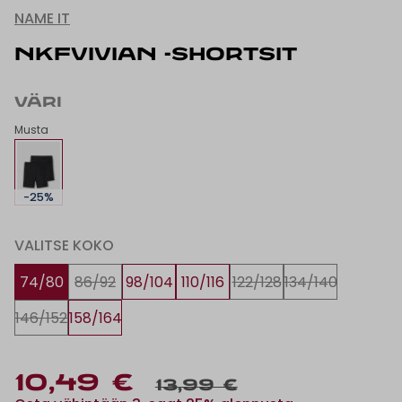
NAME IT
NKFVIVIAN -SHORTSIT
VÄRI
Musta
-25%
VALITSE KOKO
74/80
86/92
98/104
110/116
122/128
134/140
146/152
158/164
10,49 €
13,99 €