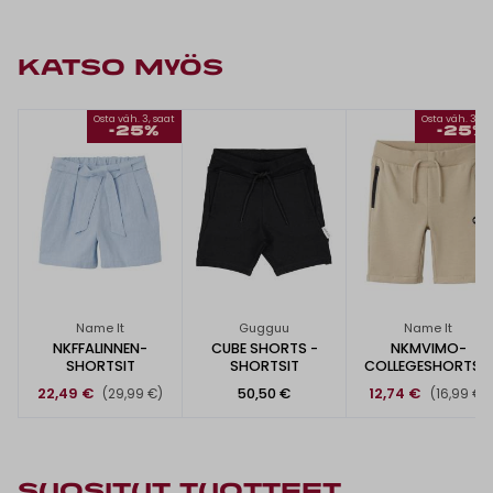
KATSO MYÖS
Osta väh. 3, saat
Osta väh. 3, s
-25%
-25%
Name It
Gugguu
Name It
NKFFALINNEN-
CUBE SHORTS -
NKMVIMO-
SHORTSIT
SHORTSIT
COLLEGESHORTSIT
22,49 €
50,50 €
12,74 €
(29,99 €)
(16,99 €)
SUOSITUT TUOTTEET