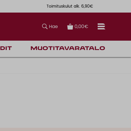
Toimituskulut alk. 6,90€
Ilmainen toi
Hae
0,00€
dit
Muotitavaratalo