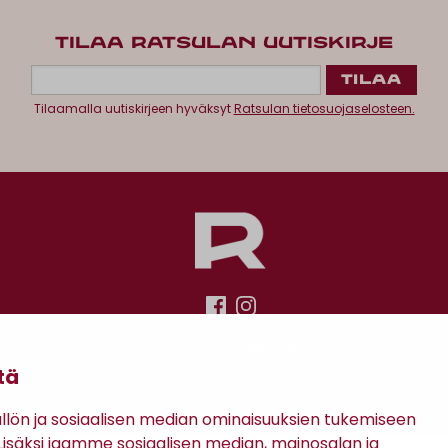
TILAA RATSULAN UUTISKIRJE
Tilaamalla uutiskirjeen hyväksyt
Ratsulan tietosuojaselosteen.
Antinkatu 17, 28100 Pori
tä
ön ja sosiaalisen median ominaisuuksien tukemiseen
säksi jaamme sosiaalisen median, mainosalan ja