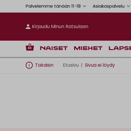
Palvelemme tänään 11
-
18
Asiakaspalvelu
Kirjaudu Minun Ratsulaan
Naiset
Miehet
Laps
Takaisin
Etusivu
|
Sivua ei löydy