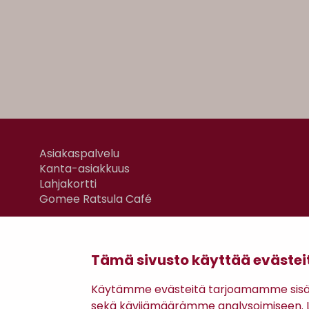
Asiakaspalvelu
Kanta-asiakkuus
Lahjakortti
Gomee Ratsula Café
Tämä sivusto käyttää evästei
Käytämme evästeitä tarjoamamme sisäll
sekä kävijämäärämme analysoimiseen. Li