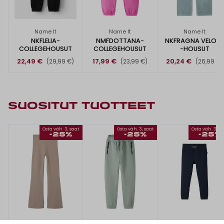
Name It
Name It
Name It
NKFLELIA-
NMFDOTTANA-
NKFRAGNA VELOU
COLLEGEHOUSUT
COLLEGEHOUSUT
-HOUSUT
22,49 €
17,99 €
20,24 €
(29,99 €)
(23,99 €)
(26,99 €)
SUOSITUT TUOTTEET
Osta väh. 3, saat
Osta väh. 3, saat
Osta väh. 3, s
-25%
-25%
-25%