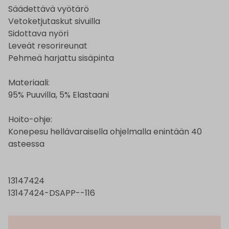
Säädettävä vyötärö
Vetoketjutaskut sivuilla
Sidottava nyöri
Leveät resorireunat
Pehmeä harjattu sisäpinta
Materiaali:
95% Puuvilla, 5% Elastaani
Hoito-ohje:
Konepesu hellävaraisella ohjelmalla enintään 40
asteessa
13147424
13147424-DSAPP--116