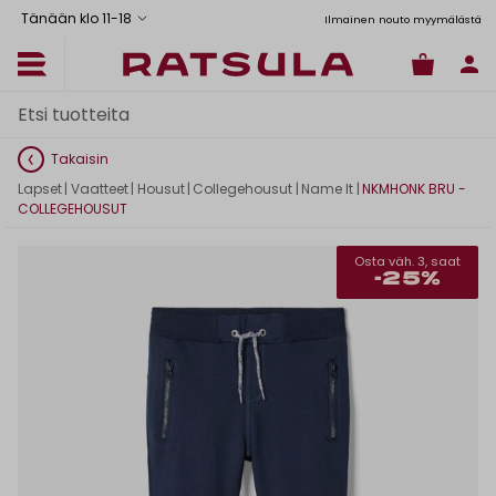
Tänään klo 11
-
18
tus Manner-Suomeen yli 120 euron tilauksiin
Toimituskulut alk. 6,90€
Ilmainen nouto myymälästä
Takaisin
Lapset
|
Vaatteet
|
Housut
|
Collegehousut
|
Name It
|
NKMHONK BRU -
COLLEGEHOUSUT
Osta väh. 3, saat
-25%