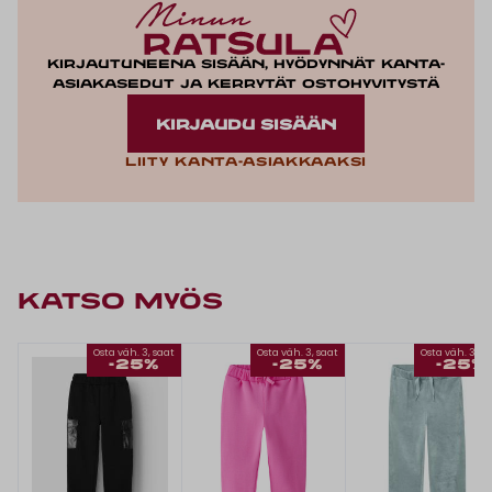
Kirjautuneena sisään, hyödynnät kanta-
asiakasedut ja kerrytät ostohyvitystä
KIRJAUDU SISÄÄN
Liity kanta-asiakkaaksi
KATSO MYÖS
Osta väh. 3, saat
Osta väh. 3, saat
Osta väh. 3, s
-25%
-25%
-25%