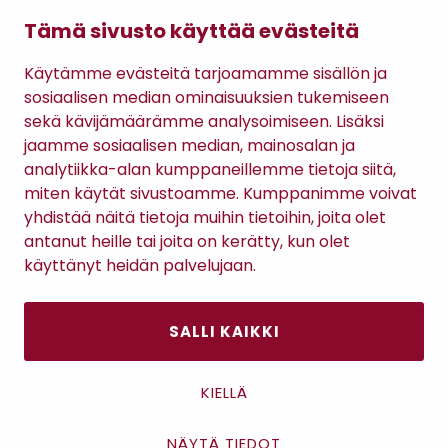
Name It
Name It
Name It
NKFFRIKKALI
NKMLEO-
NKMSWEAT PANT 
Tämä sivusto käyttää evästeitä
BOOTCUT -
COLLEGEHOUSUT
COLLEGEHOUSUT
HOUSUT
17,99 €
24,74 €
12,74 €
(23,99 €)
(32,99 €)
(16,99 €)
Käytämme evästeitä tarjoamamme sisällön ja
sosiaalisen median ominaisuuksien tukemiseen
sekä kävijämäärämme analysoimiseen. Lisäksi
jaamme sosiaalisen median, mainosalan ja
analytiikka-alan kumppaneillemme tietoja siitä,
TILAA RATSULAN UUTISKIRJE
miten käytät sivustoamme. Kumppanimme voivat
yhdistää näitä tietoja muihin tietoihin, joita olet
antanut heille tai joita on kerätty, kun olet
Tilaamalla uutiskirjeen hyväksyt
Ratsulan tietosuojaselosteen.
käyttänyt heidän palvelujaan.
SALLI KAIKKI
Asiakaspalvelu
Kanta-asiakkuus
KIELLÄ
Lahjakortti
Gomee Ratsula Café
NÄYTÄ TIEDOT