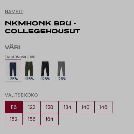
NAME IT
NKMHONK BRU -
COLLEGEHOUSUT
VÄRI
Tummansininen
-25%
-25%
-25%
-25%
VALITSE KOKO
116
122
128
134
140
146
152
158
164