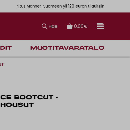
er-Suomeen yli 120 euron tilauksiin
 6,90€
Hae
0,00€
dit
Muotitavaratalo
UT
CE BOOTCUT -
OHOUSUT