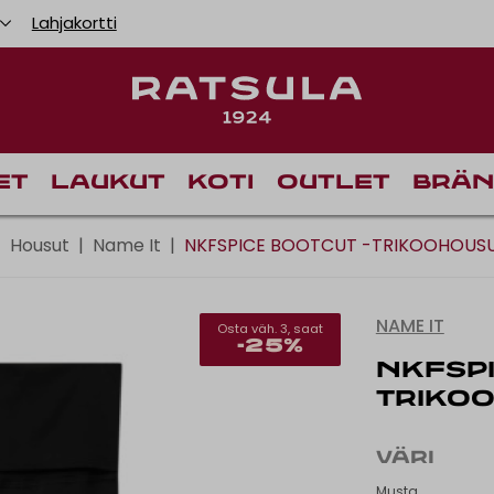
Lahjakortti
Ilmainen toimitus Mann
Toimituskulut alk.
et
Laukut
Koti
Outlet
Brän
|
Housut
|
Name It
|
NKFSPICE BOOTCUT -TRIKOOHOUS
NAME IT
Osta väh. 3, saat
-25%
NKFSPI
TRIKO
VÄRI
Musta