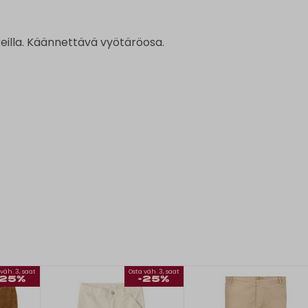
keilla. Käännettävä vyötäröosa.
väh. 3, saat
Osta väh. 3, saat
-25%
-25%