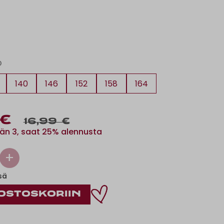
O
140
146
152
158
164
 €
16,99 €
än 3, saat 25% alennusta
+
sä