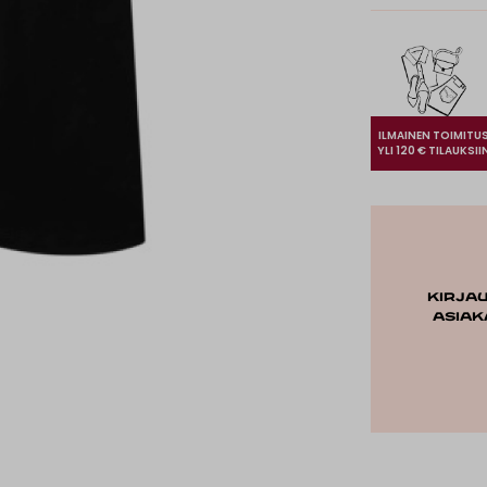
ILMAINEN TOIMITU
YLI 120 € TILAUKSII
Kirja
asiak