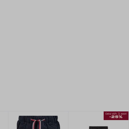
Osta väh. 3, saat
-25%