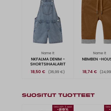
Name It
Name It
NKFALMA DENIM -
NBMBEN -HOU
SHORTSIHAALARIT
18,50 €
18,74 €
(36,99 €)
(24,9
SUOSITUT TUOTTEET
Osta väh. 3, saat
Osta 
-25%