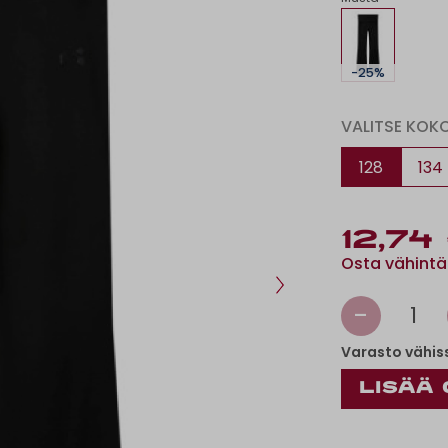
-25%
VALITSE KOK
128
134
12,74
Osta vähintä
-
1
Varasto vähis