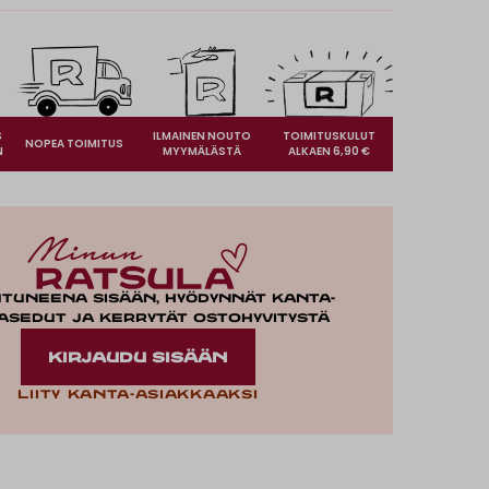
S
ILMAINEN NOUTO
TOIMITUSKULUT
NOPEA TOIMITUS
N
MYYMÄLÄSTÄ
ALKAEN 6,90 €
utuneena sisään, hyödynnät kanta-
asedut ja kerrytät ostohyvitystä
KIRJAUDU SISÄÄN
Liity kanta-asiakkaaksi