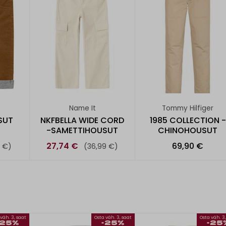
Name It
Tommy Hilfiger
SUT
NKFBELLA WIDE CORD
1985 COLLECTION -
-SAMETTIHOUSUT
CHINOHOUSUT
27,74 €
69,90 €
9 €)
(36,99 €)
väh. 3, saat
Osta väh. 3, saat
Osta väh. 3
-25%
-25%
-25