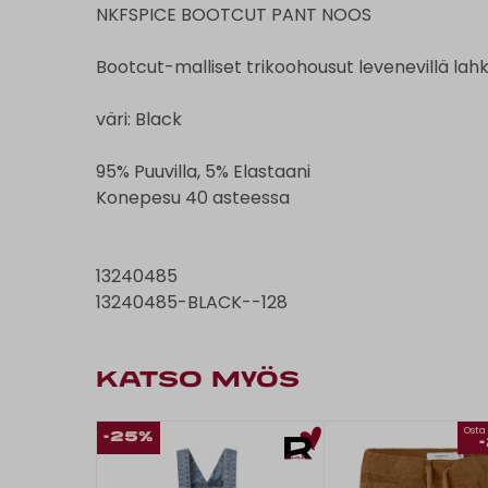
NKFSPICE BOOTCUT PANT NOOS
Bootcut-malliset trikoohousut levenevillä lah
väri: Black
95% Puuvilla, 5% Elastaani
Konepesu 40 asteessa
13240485
13240485-BLACK--128
KATSO MYÖS
Osta 
-25%