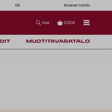
. 6,90€
Ilmainen toimitus Manner-Suomeen yli 120 euron 
Hae
0,00€
dit
Muotitavaratalo