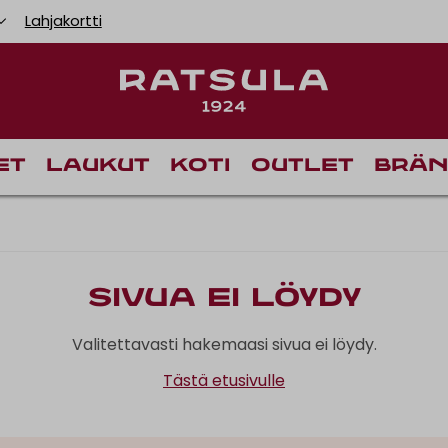
Lahjakortti
Toimituskulut alk
et
Laukut
Koti
Outlet
Brän
Sivua ei löydy
Valitettavasti hakemaasi sivua ei löydy.
Tästä etusivulle