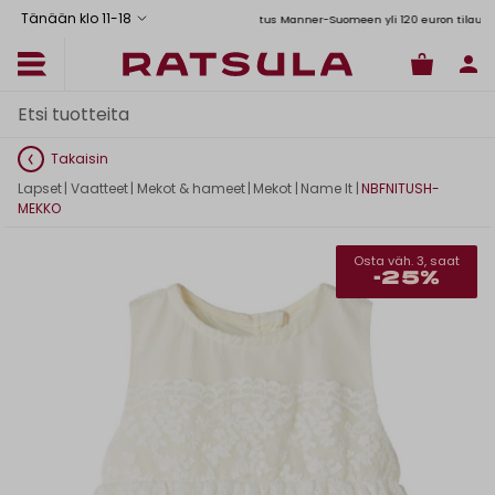
Tänään klo 11
-
18
Toimituskulut alk. 6,90€
Ilmainen toimitus Manner-Suomeen yli 120 euron tilauksiin
Takaisin
Lapset
|
Vaatteet
|
Mekot & hameet
|
Mekot
|
Name It
|
NBFNITUSH-
MEKKO
Osta väh. 3, saat
-25%