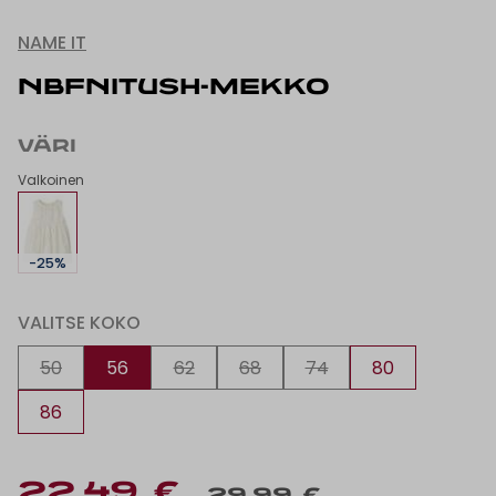
NAME IT
NBFNITUSH-MEKKO
VÄRI
Valkoinen
-25%
VALITSE KOKO
50
56
62
68
74
80
86
22,49 €