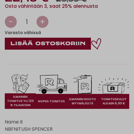
29,99 €
Osta vähintään 3, saat 25% alennusta
-
+
1
Varasto vähissä
ILMAINEN
ILMAINEN NOUTO
TOIMITUSKULUT
TOIMITUS YLI 120
NOPEA TOIMITUS
MYYMÄLÄSTÄ
ALKAEN 6,90 €
€ TILAUKSIIN
Name it
NBFNITUSH SPENCER