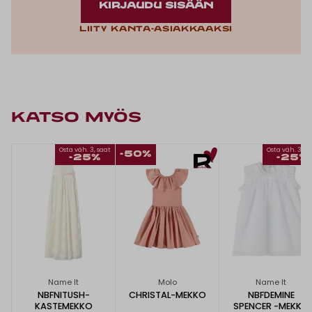
KIRJAUDU SISÄÄN
Liity kanta-asiakkaaksi
KATSO MYÖS
Osta väh. 3, saat
Osta väh. 3, s
-50%
-25%
-25%
Name It
Molo
Name It
NBFNITUSH-
CHRISTAL-MEKKO
NBFDEMINE
KASTEMEKKO
SPENCER -MEKKO