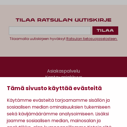
TILAA RATSULAN UUTISKIRJE
Tilaamalla uutiskirjeen hyväksyt
Ratsulan tietosuojaselosteen.
Asiakaspalvelu
Kanta-asiakkuus
Lahjakortti
Tämä sivusto käyttää evästeitä
Gomee Ratsula Café
Käytämme evästeitä tarjoamamme sisällön ja
Sopimusehdot
sosiaalisen median ominaisuuksien tukemiseen
Tietosuojaseloste
sekä kävijämäärämme analysoimiseen. Lisäksi
Maksutavat
jaamme sosiaalisen median, mainosalan ja