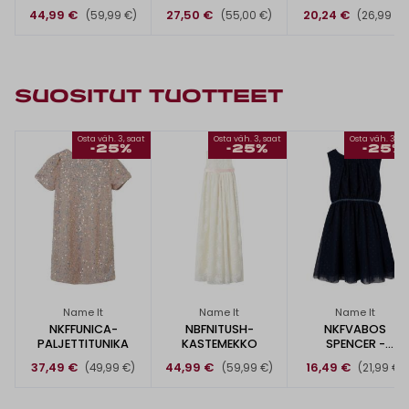
44,99 €
27,50 €
20,24 €
(59,99 €)
(55,00 €)
(26,99 €)
SUOSITUT TUOTTEET
Osta väh. 3, saat
Osta väh. 3, saat
Osta väh. 3, s
-25%
-25%
-25%
Name It
Name It
Name It
NKFFUNICA-
NBFNITUSH-
NKFVABOS
PALJETTITUNIKA
KASTEMEKKO
SPENCER -
JUHLAMEKKO
37,49 €
44,99 €
16,49 €
(49,99 €)
(59,99 €)
(21,99 €)