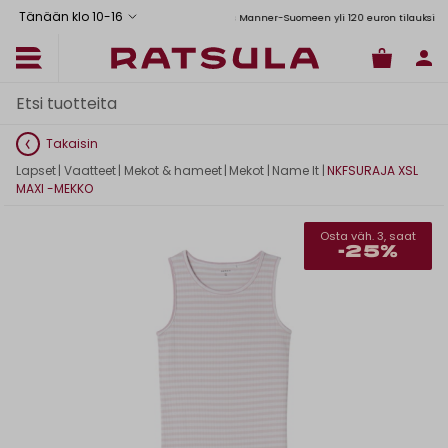
Tänään klo 10
-
16
Toimituskulut alk. 6,90€
Ilmainen toimitus Manner-Suomeen yli 120 euron tilauksiin
Takaisin
Lapset
|
Vaatteet
|
Mekot & hameet
|
Mekot
|
Name It
|
NKFSURAJA XSL
MAXI -MEKKO
Osta väh. 3, saat
-25%