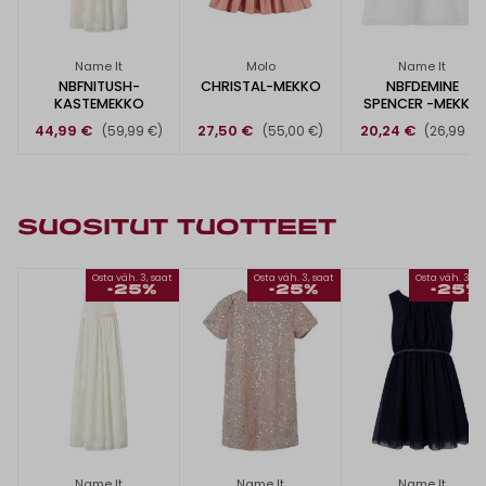
Name It
Molo
Name It
NBFNITUSH-
CHRISTAL-MEKKO
NBFDEMINE
KASTEMEKKO
SPENCER -MEKKO
44,99 €
27,50 €
20,24 €
(59,99 €)
(55,00 €)
(26,99 €)
SUOSITUT TUOTTEET
Osta väh. 3, saat
Osta väh. 3, saat
Osta väh. 3, s
-25%
-25%
-25%
Name It
Name It
Name It