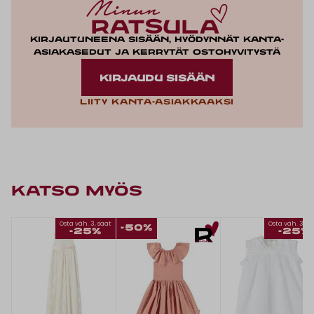
Kirjautuneena sisään, hyödynnät kanta-
asiakasedut ja kerrytät ostohyvitystä
KIRJAUDU SISÄÄN
Liity kanta-asiakkaaksi
KATSO MYÖS
Osta väh. 3, saat
Osta väh. 3, s
-50%
-25%
-25%