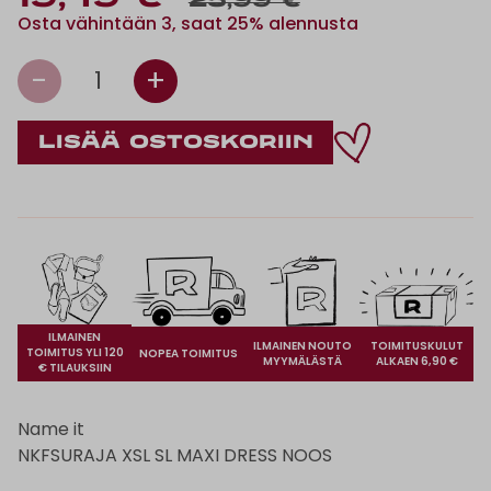
25,99 €
Osta vähintään 3, saat 25% alennusta
-
+
1
ILMAINEN
ILMAINEN NOUTO
TOIMITUSKULUT
TOIMITUS YLI 120
NOPEA TOIMITUS
MYYMÄLÄSTÄ
ALKAEN 6,90 €
€ TILAUKSIIN
Name it
NKFSURAJA XSL SL MAXI DRESS NOOS