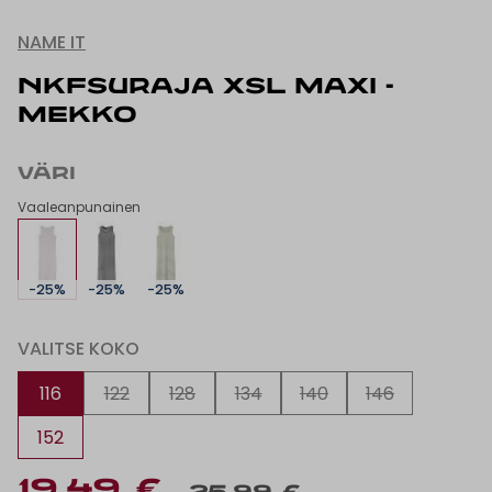
NAME IT
NKFSURAJA XSL MAXI -
MEKKO
VÄRI
Vaaleanpunainen
-25%
-25%
-25%
VALITSE KOKO
116
122
128
134
140
146
152
19,49 €