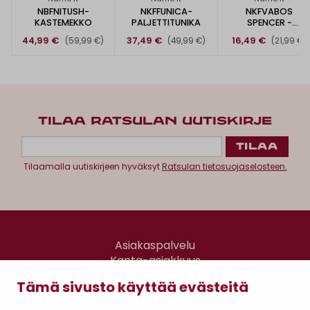
NBFNITUSH-
NKFFUNICA-
NKFVABOS
KASTEMEKKO
PALJETTITUNIKA
SPENCER -
JUHLAMEKKO
44,99 €
37,49 €
16,49 €
(59,99 €)
(49,99 €)
(21,99 €)
TILAA RATSULAN UUTISKIRJE
Tilaamalla uutiskirjeen hyväksyt
Ratsulan tietosuojaselosteen.
Asiakaspalvelu
Kanta-asiakkuus
Lahjakortti
Tämä sivusto käyttää evästeitä
Gomee Ratsula Café