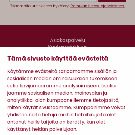
Tilaamalla uutiskirjeen hyväksyt
Ratsulan tietosuojaselosteen.
Asiakaspalvelu
Kanta-asiakkuus
Lahjakortti
Tämä sivusto käyttää evästeitä
Gomee Ratsula Café
Käytämme evästeitä tarjoamamme sisällön ja
Sopimusehdot
sosiaalisen median ominaisuuksien tukemiseen
Tietosuojaseloste
sekä kävijämäärämme analysoimiseen. Lisäksi
Maksutavat
jaamme sosiaalisen median, mainosalan ja
analytiikka-alan kumppaneillemme tietoja siitä,
miten käytät sivustoamme. Kumppanimme voivat
yhdistää näitä tietoja muihin tietoihin, joita olet
antanut heille tai joita on kerätty, kun olet
käyttänyt heidän palvelujaan.