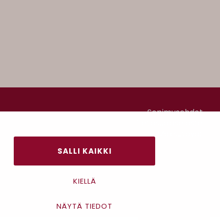
Sopimusehdot
Tietosuojaseloste
Maksutavat
SALLI KAIKKI
KIELLÄ
NÄYTÄ TIEDOT