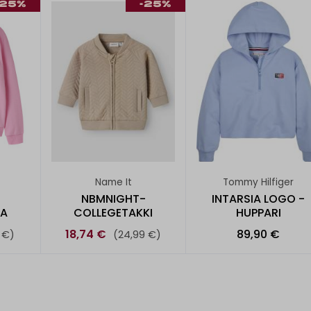
-25%
-25%
Name It
Tommy Hilfiger
NBMNIGHT-
INTARSIA LOGO -
TA
COLLEGETAKKI
HUPPARI
18,74 €
89,90 €
 €)
(24,99 €)