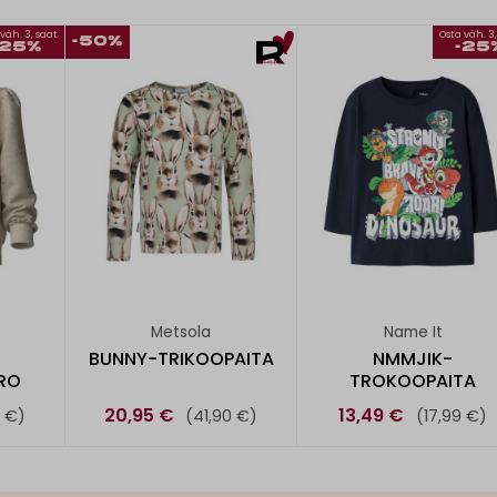
väh. 3, saat
Osta väh. 3
-50%
-25%
-25
Metsola
Name It
-
BUNNY-TRIKOOPAITA
NMMJIK-
RO
TROKOOPAITA
20,95 €
13,49 €
9 €)
(41,90 €)
(17,99 €)