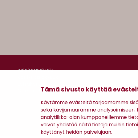
Asiakaspalvelu
Kanta-asiakkuus
Lahjakortti
Tämä sivusto käyttää evästei
Gomee Ratsula Café
Käytämme evästeitä tarjoamamme sisäll
sekä kävijämäärämme analysoimiseen. Li
analytiikka-alan kumppaneillemme tiet
voivat yhdistää näitä tietoja muihin tietoih
käyttänyt heidän palvelujaan.