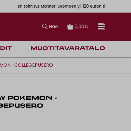
. 6,90€
ainen toimitus Manner-Suomeen yli 120 euron tilauksiin
Hae
0,00€
dit
Muotitavaratalo
MON -COLLEGEPUSERO
Y POKEMON -
GEPUSERO