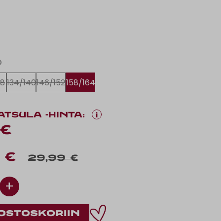
O
28
134/140
146/152
158/164
i
ATSULA -HINTA:
 €
 €
29,99 €
+