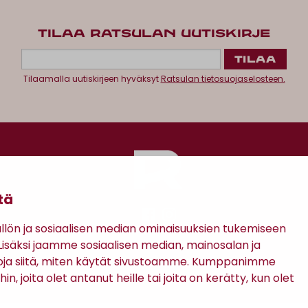
TILAA RATSULAN UUTISKIRJE
Tilaamalla uutiskirjeen hyväksyt
Ratsulan tietosuojaselosteen.
tä
ön ja sosiaalisen median ominaisuuksien tukemiseen
säksi jaamme sosiaalisen median, mainosalan ja
Antinkatu 17, 28100 Pori
oja siitä, miten käytät sivustoamme. Kumppanimme
in, joita olet antanut heille tai joita on kerätty, kun olet