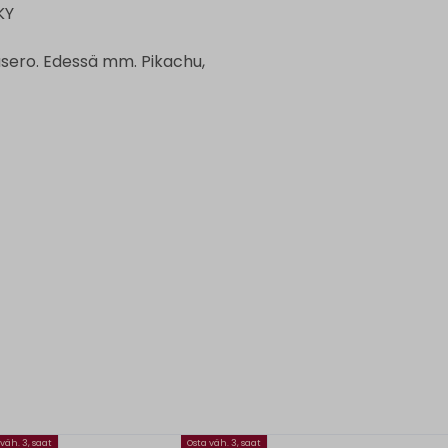
KY
ero. Edessä mm. Pikachu,
väh. 3, saat
Osta väh. 3, saat