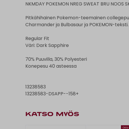
NKMDAY POKEMON NREG SWEAT BRU NOOS S
Pitkähihainen Pokemon-teemainen collegepus
Charmander ja Bulbasaur ja POKEMON-teksti.
Regular Fit
Väri: Dark Sapphire
70% Puuvilla, 30% Polyesteri
Konepesu 40 asteessa
13238583
13238583-DSAPP--158+
KATSO MYÖS
Osta 