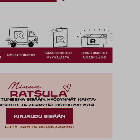
S
ILMAINEN NOUTO
TOIMITUSKULUT
NOPEA TOIMITUS
N
MYYMÄLÄSTÄ
ALKAEN 6,90 €
utuneena sisään, hyödynnät kanta-
asedut ja kerrytät ostohyvitystä
KIRJAUDU SISÄÄN
Liity kanta-asiakkaaksi