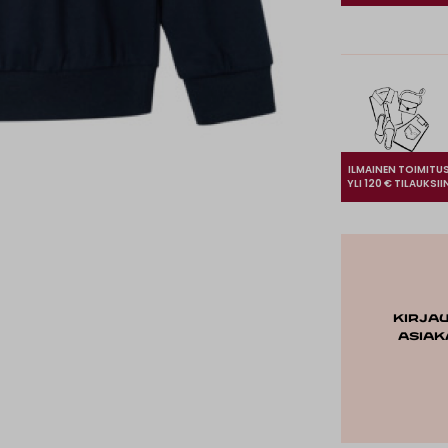
ILMAINEN TOIMITU
YLI 120 € TILAUKSII
Kirja
asiak