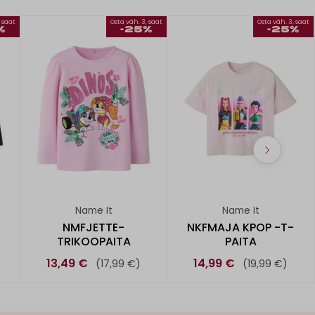
, saat
Osta väh. 3, saat
Osta väh. 3, saat
%
-25%
-25%
Name It
Name It
NMFJETTE-
NKFMAJA KPOP -T-
TRIKOOPAITA
PAITA
13,49 €
14,99 €
(17,99 €)
(19,99 €)