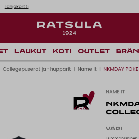
Lahjakortti
Toimituskulut alk
Ilm
et
Laukut
Koti
Outlet
Brän
Collegepuserot ja -hupparit
|
Name It
|
NKMDAY POKE
NAME IT
NKMDA
COLLE
VÄRI
Tummansininen