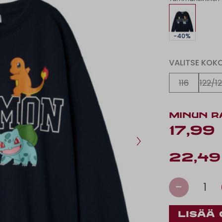
-40%
VALITSE KOK
116
122/1
MINUN R
17,99
22,49
-
1