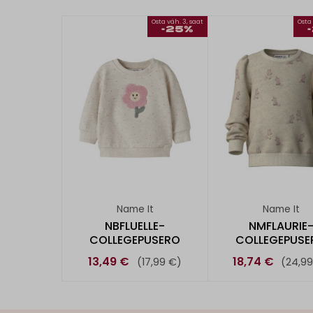
Osta väh. 3, saat
Osta 
-25%
Name It
Name It
NBFLUELLE-
NMFLAURIE
COLLEGEPUSERO
COLLEGEPUSE
13,49 €
18,74 €
(17,99 €)
(24,9