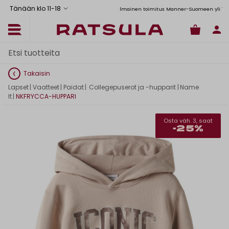
Tänään klo 11
-
18
Toimituskulut alk. 6,90€
Ilmainen toimitus Manner-Suomeen yli 120 euro
Takaisin
Lapset
|
Vaatteet
|
Paidat
|
Collegepuserot ja -hupparit
|
Name
It
|
NKFRYCCA-HUPPARI
Osta väh. 3, saat
-25%