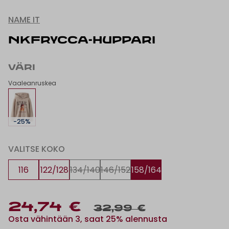
NAME IT
NKFRYCCA-HUPPARI
VÄRI
Vaaleanruskea
-25%
VALITSE KOKO
116
122/128
134/140
146/152
158/164
24,74 €
32,99 €
Osta vähintään 3, saat 25% alennusta