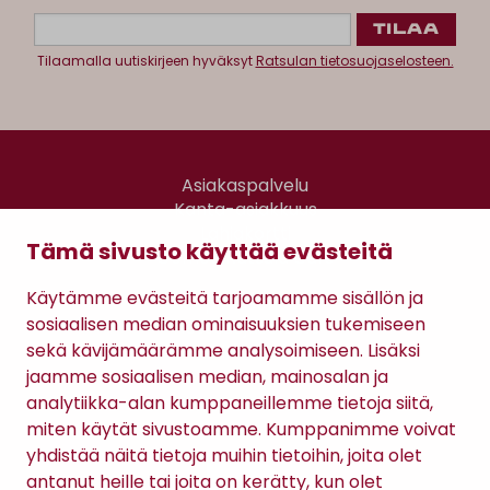
Tilaamalla uutiskirjeen hyväksyt
Ratsulan tietosuojaselosteen.
Asiakaspalvelu
Kanta-asiakkuus
Lahjakortti
Tämä sivusto käyttää evästeitä
Gomee Ratsula Café
Käytämme evästeitä tarjoamamme sisällön ja
Sopimusehdot
sosiaalisen median ominaisuuksien tukemiseen
Tietosuojaseloste
sekä kävijämäärämme analysoimiseen. Lisäksi
Maksutavat
jaamme sosiaalisen median, mainosalan ja
analytiikka-alan kumppaneillemme tietoja siitä,
miten käytät sivustoamme. Kumppanimme voivat
yhdistää näitä tietoja muihin tietoihin, joita olet
antanut heille tai joita on kerätty, kun olet