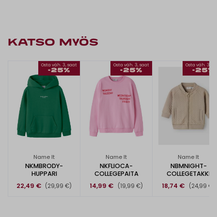
KATSO MYÖS
Osta väh. 3, saat
Osta väh. 3, saat
Osta väh. 3, s
-25%
-25%
-25%
Name It
Name It
Name It
NKMBRODY-
NKFLIOCA-
NBMNIGHT-
HUPPARI
COLLEGEPAITA
COLLEGETAKKI
22,49 €
14,99 €
18,74 €
(29,99 €)
(19,99 €)
(24,99 €)