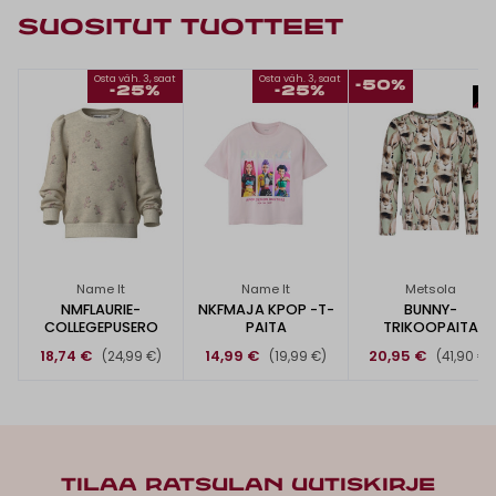
SUOSITUT TUOTTEET
Osta väh. 3, saat
Osta väh. 3, saat
-50%
-25%
-25%
Name It
Name It
Metsola
NMFLAURIE-
NKFMAJA KPOP -T-
BUNNY-
COLLEGEPUSERO
PAITA
TRIKOOPAITA
18,74 €
14,99 €
20,95 €
(24,99 €)
(19,99 €)
(41,90 €)
TILAA RATSULAN UUTISKIRJE