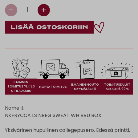
-
+
1
ILMAINEN
ILMAINEN NOUTO
TOIMITUSKULUT
TOIMITUS YLI 120
NOPEA TOIMITUS
MYYMÄLÄSTÄ
ALKAEN 6,90 €
€ TILAUKSIIN
Name it
NKFRYCCA LS NREG SWEAT WH BRU BOX
Yksivärinen hupullinen collegepusero. Edessä printti.