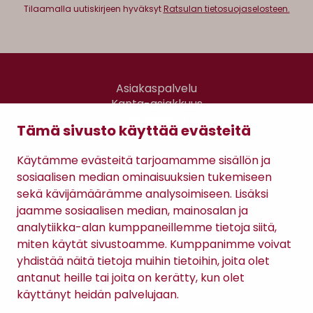
Tilaamalla uutiskirjeen hyväksyt
Ratsulan tietosuojaselosteen.
Asiakaspalvelu
Kanta-asiakkuus
Lahjakortti
Tämä sivusto käyttää evästeitä
Gomee Ratsula Café
Käytämme evästeitä tarjoamamme sisällön ja
Sopimusehdot
sosiaalisen median ominaisuuksien tukemiseen
Tietosuojaseloste
sekä kävijämäärämme analysoimiseen. Lisäksi
Maksutavat
jaamme sosiaalisen median, mainosalan ja
analytiikka-alan kumppaneillemme tietoja siitä,
miten käytät sivustoamme. Kumppanimme voivat
yhdistää näitä tietoja muihin tietoihin, joita olet
antanut heille tai joita on kerätty, kun olet
käyttänyt heidän palvelujaan.