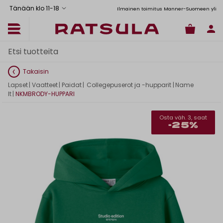
Tänään klo 11
-
18
Toimituskulut alk. 6,90€
Ilmainen toimitus Manner-Suomeen yli 120
Takaisin
Lapset
|
Vaatteet
|
Paidat
|
Collegepuserot ja -hupparit
|
Name
It
|
NKMBRODY-HUPPARI
Osta väh. 3, saat
-25%