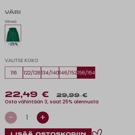
VÄRI
Vihreä
-25%
VALITSE KOKO
116
122/128
134/140
146/152
158/164
22,49 €
29,99 €
Osta vähintään 3, saat 25% alennusta
-
+
1