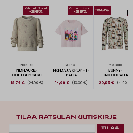
Osta väh. 3, saat
Osta väh. 3, saat
-50%
-25%
-25%
Name It
Name It
Metsola
NMFLAURIE-
NKFMAJA KPOP -T-
BUNNY-
COLLEGEPUSERO
PAITA
TRIKOOPAITA
18,74 €
14,99 €
20,95 €
(24,99 €)
(19,99 €)
(41,90 €)
TILAA RATSULAN UUTISKIRJE