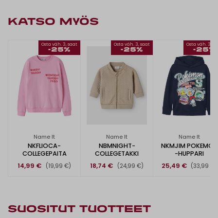
KATSO MYÖS
Osta väh. 3, saat
Osta väh. 3, saat
Osta väh. 3, s
-25%
-25%
-25%
Name It
Name It
Name It
NKFLIOCA-
NBMNIGHT-
NKMJIM POKEMON
COLLEGEPAITA
COLLEGETAKKI
-HUPPARI
14,99 €
18,74 €
25,49 €
(19,99 €)
(24,99 €)
(33,99 €)
SUOSITUT TUOTTEET