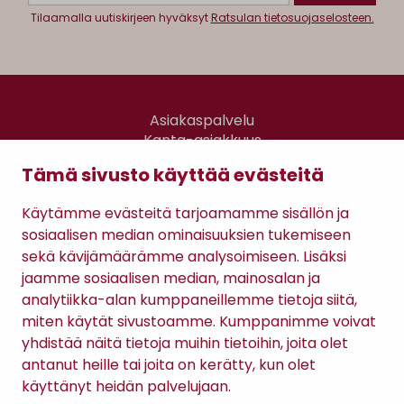
Tilaamalla uutiskirjeen hyväksyt
Ratsulan tietosuojaselosteen.
Asiakaspalvelu
Kanta-asiakkuus
Lahjakortti
Tämä sivusto käyttää evästeitä
Gomee Ratsula Café
Käytämme evästeitä tarjoamamme sisällön ja
Sopimusehdot
sosiaalisen median ominaisuuksien tukemiseen
Tietosuojaseloste
sekä kävijämäärämme analysoimiseen. Lisäksi
Maksutavat
jaamme sosiaalisen median, mainosalan ja
analytiikka-alan kumppaneillemme tietoja siitä,
miten käytät sivustoamme. Kumppanimme voivat
yhdistää näitä tietoja muihin tietoihin, joita olet
antanut heille tai joita on kerätty, kun olet
käyttänyt heidän palvelujaan.