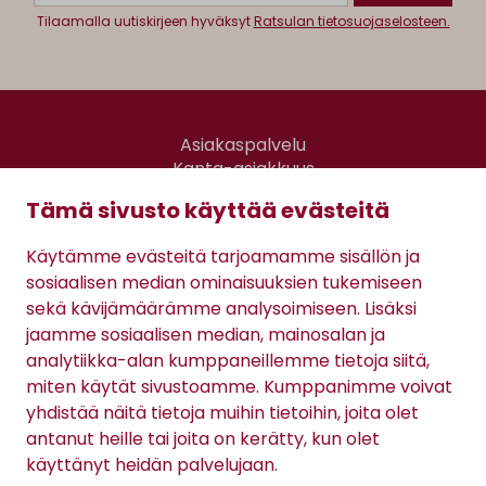
Tilaamalla uutiskirjeen hyväksyt
Ratsulan tietosuojaselosteen.
Asiakaspalvelu
Kanta-asiakkuus
Lahjakortti
Tämä sivusto käyttää evästeitä
Gomee Ratsula Café
Käytämme evästeitä tarjoamamme sisällön ja
Sopimusehdot
sosiaalisen median ominaisuuksien tukemiseen
Tietosuojaseloste
sekä kävijämäärämme analysoimiseen. Lisäksi
Maksutavat
jaamme sosiaalisen median, mainosalan ja
analytiikka-alan kumppaneillemme tietoja siitä,
miten käytät sivustoamme. Kumppanimme voivat
yhdistää näitä tietoja muihin tietoihin, joita olet
antanut heille tai joita on kerätty, kun olet
käyttänyt heidän palvelujaan.