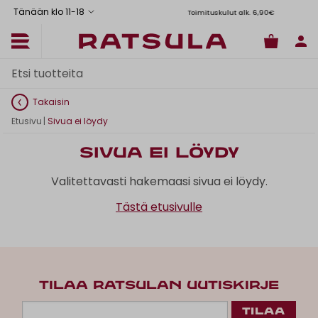
Tänään klo 11
-
18
Toimituskulut alk. 6,90€
Il
Takaisin
Etusivu
|
Sivua ei löydy
Sivua ei löydy
Valitettavasti hakemaasi sivua ei löydy.
Tästä etusivulle
TILAA RATSULAN UUTISKIRJE