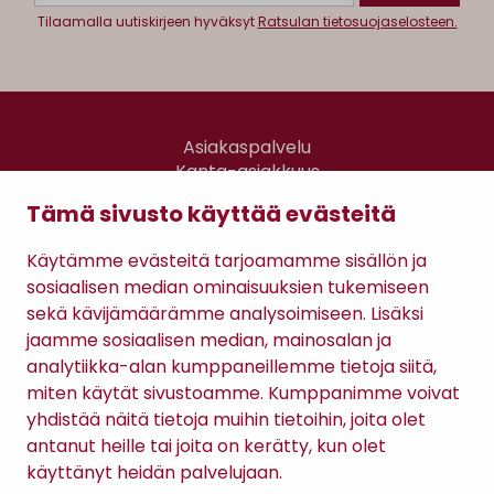
Tilaamalla uutiskirjeen hyväksyt
Ratsulan tietosuojaselosteen.
Asiakaspalvelu
Kanta-asiakkuus
Lahjakortti
Tämä sivusto käyttää evästeitä
Gomee Ratsula Café
Käytämme evästeitä tarjoamamme sisällön ja
Sopimusehdot
sosiaalisen median ominaisuuksien tukemiseen
Tietosuojaseloste
sekä kävijämäärämme analysoimiseen. Lisäksi
Maksutavat
jaamme sosiaalisen median, mainosalan ja
analytiikka-alan kumppaneillemme tietoja siitä,
miten käytät sivustoamme. Kumppanimme voivat
yhdistää näitä tietoja muihin tietoihin, joita olet
antanut heille tai joita on kerätty, kun olet
käyttänyt heidän palvelujaan.