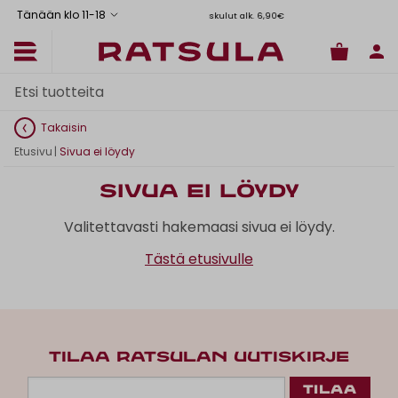
Tänään klo 11
-
18
Toimituskulut alk. 6,90€
Ilma
Takaisin
Etusivu
|
Sivua ei löydy
Sivua ei löydy
Valitettavasti hakemaasi sivua ei löydy.
Tästä etusivulle
TILAA RATSULAN UUTISKIRJE