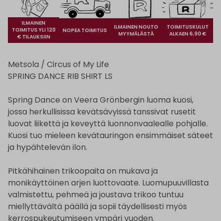
ILMAINEN
ILMAINEN NOUTO
TOIMITUSKULUT
TOIMITUS YLI 120
NOPEA TOIMITUS
MYYMÄLÄSTÄ
ALKAEN 6,90 €
€ TILAUKSIIN
Metsola / Circus of My Life
SPRING DANCE RIB SHIRT LS
Spring Dance on Veera Grönbergin luoma kuosi,
jossa herkullisissa kevätsävyissä tanssivat rusetit
luovat liikettä ja keveyttä luonnonvaalealle pohjalle.
Kuosi tuo mieleen kevätauringon ensimmäiset säteet
ja hypähtelevän ilon.
Pitkähihainen trikoopaita on mukava ja
monikäyttöinen arjen luottovaate. Luomupuuvillasta
valmistettu, pehmeä ja joustava trikoo tuntuu
miellyttävältä päällä ja sopii täydellisesti myös
kerrospukeutumiseen ympäri vuoden.