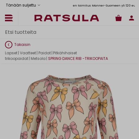
Tänään suljettu
Toimituskulut alk. 6,90€
Ilmainen toimitus Manner-Suomeen yli 120 euron tilau
Takaisin
Lapset
|
Vaatteet
|
Paidat
|
Pitkähihaiset
trikoopaidat
|
Metsola
|
SPRING DANCE RIB -TRIKOOPAITA