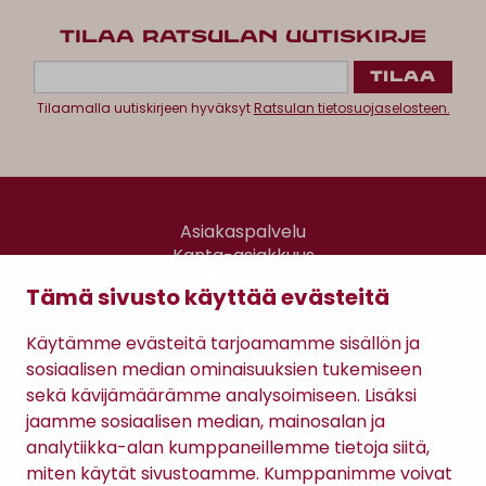
TILAA RATSULAN UUTISKIRJE
Tilaamalla uutiskirjeen hyväksyt
Ratsulan tietosuojaselosteen.
Asiakaspalvelu
Kanta-asiakkuus
Lahjakortti
Tämä sivusto käyttää evästeitä
Gomee Ratsula Café
Käytämme evästeitä tarjoamamme sisällön ja
Sopimusehdot
sosiaalisen median ominaisuuksien tukemiseen
Tietosuojaseloste
sekä kävijämäärämme analysoimiseen. Lisäksi
Maksutavat
jaamme sosiaalisen median, mainosalan ja
analytiikka-alan kumppaneillemme tietoja siitä,
miten käytät sivustoamme. Kumppanimme voivat