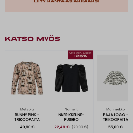
Liity kanta-asiakkaaksi
KATSO MYÖS
Osta väh. 3, saat
-25%
Metsola
Name It
Marimekko
BUNNY PINK -
NKFRIKKELINE-
PAJA LOGO -
TRIKOOPAITA
PUSERO
TRIKOOPAITA
40,90 €
22,49 €
55,00 €
(29,99 €)