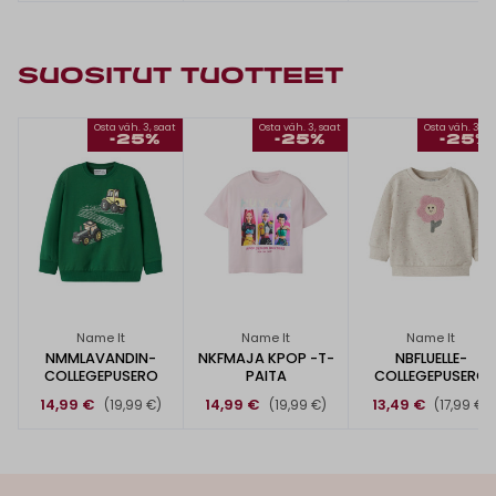
SUOSITUT TUOTTEET
Osta väh. 3, saat
Osta väh. 3, saat
Osta väh. 3, s
-25%
-25%
-25%
Name It
Name It
Name It
NMMLAVANDIN-
NKFMAJA KPOP -T-
NBFLUELLE-
COLLEGEPUSERO
PAITA
COLLEGEPUSERO
14,99 €
14,99 €
13,49 €
(19,99 €)
(19,99 €)
(17,99 €)