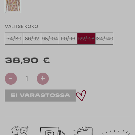
VALITSE KOKO
74/80
86/92
98/104
110/116
122/128
134/140
38,90 €
-
+
1