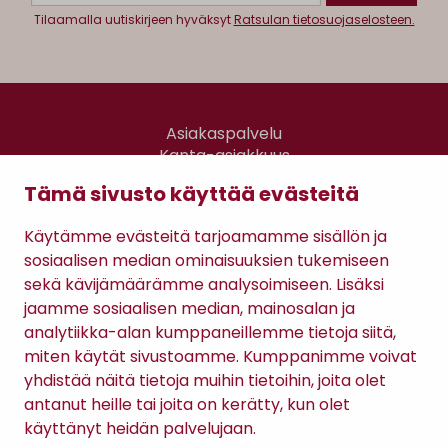
Tilaamalla uutiskirjeen hyväksyt
Ratsulan tietosuojaselosteen.
Asiakaspalvelu
Kanta-asiakkuus
Lahjakortti
Tämä sivusto käyttää evästeitä
Gomee Ratsula Café
Käytämme evästeitä tarjoamamme sisällön ja
Sopimusehdot
sosiaalisen median ominaisuuksien tukemiseen
Tietosuojaseloste
sekä kävijämäärämme analysoimiseen. Lisäksi
Maksutavat
jaamme sosiaalisen median, mainosalan ja
analytiikka-alan kumppaneillemme tietoja siitä,
miten käytät sivustoamme. Kumppanimme voivat
yhdistää näitä tietoja muihin tietoihin, joita olet
antanut heille tai joita on kerätty, kun olet
käyttänyt heidän palvelujaan.