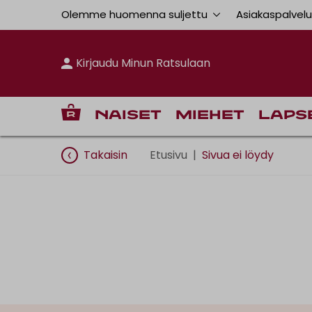
Olemme huomenna suljettu
Asiakaspalvel
Kirjaudu Minun Ratsulaan
Naiset
Miehet
Laps
Takaisin
Etusivu
|
Sivua ei löydy