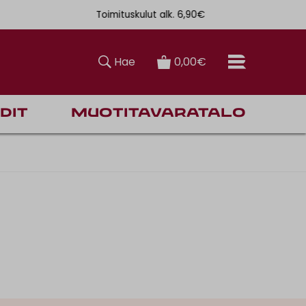
Toimituskulut alk. 6,90€
Ilmainen toi
Hae
0,00€
dit
Muotitavaratalo