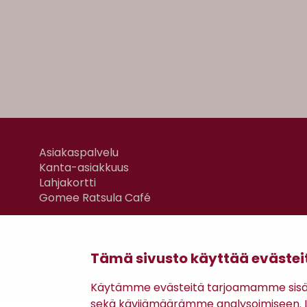
Asiakaspalvelu
Kanta-asiakkuus
Lahjakortti
Gomee Ratsula Café
Tämä sivusto käyttää evästei
Käytämme evästeitä tarjoamamme sisäll
sekä kävijämäärämme analysoimiseen. Li