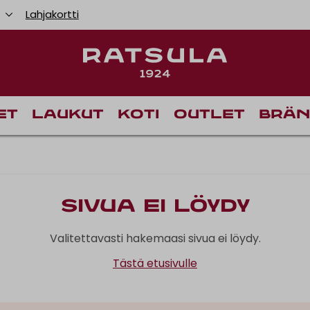
u
Lahjakortti
et
Laukut
Koti
Outlet
Brän
Sivua ei löydy
Valitettavasti hakemaasi sivua ei löydy.
Tästä etusivulle