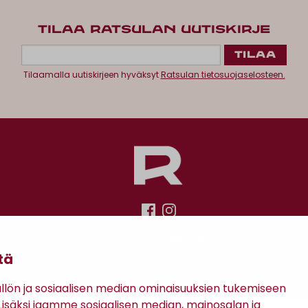
TILAA RATSULAN UUTISKIRJE
Tilaamalla uutiskirjeen hyväksyt
Ratsulan tietosuojaselosteen.
Antinkatu 17, 28100 Pori
tä
ön ja sosiaalisen median ominaisuuksien tukemiseen
säksi jaamme sosiaalisen median, mainosalan ja