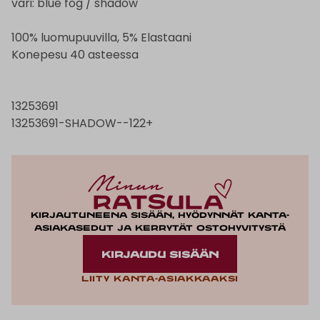
väri: blue fog / shadow
100% luomupuuvilla, 5% Elastaani
Konepesu 40 asteessa
13253691
13253691-SHADOW--122+
Kirjautuneena sisään, hyödynnät kanta-
asiakasedut ja kerrytät ostohyvitystä
KIRJAUDU SISÄÄN
Liity kanta-asiakkaaksi