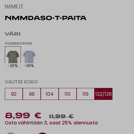
NAME IT
NMMDASO-T-PAITA
VÄRI
Vaaleanvihreä
-25%
-25%
VALITSE KOKO
92
98
104
110
116
122/128
8,99 €
11,99 €
Osta vähintään 3, saat 25% alennusta