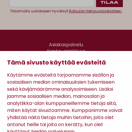
Tilaamalla uutiskirjeen hyväksyt
Ratsulan tietosuojaselosteen.
Asiakaspalvelu
Kanta-asiakkuus
Lahjakortti
Tämä sivusto käyttää evästeitä
Gomee Ratsula Café
Käytämme evästeitä tarjoamamme sisällön ja
Sopimusehdot
sosiaalisen median ominaisuuksien tukemiseen
Tietosuojaseloste
sekä kävijämäärämme analysoimiseen. Lisäksi
Maksutavat
jaamme sosiaalisen median, mainosalan ja
analytiikka-alan kumppaneillemme tietoja siitä,
miten käytät sivustoamme. Kumppanimme voivat
yhdistää näitä tietoja muihin tietoihin, joita olet
antanut heille tai joita on kerätty, kun olet
käyttänyt heidän palvelujaan.