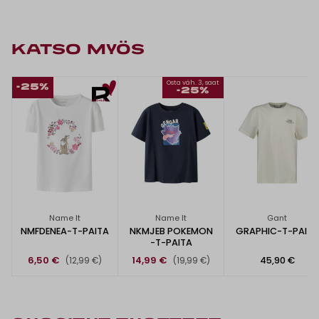
KATSO MYÖS
Osta väh. 3, saat
-25%
-25%
Name It
Name It
Gant
NMFDENEA-T-PAITA
NKMJEB POKEMON
GRAPHIC-T-PAITA
-T-PAITA
6,50 €
14,99 €
45,90 €
(12,99 €)
(19,99 €)