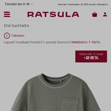
Tänään klo 11
-
18
Toimituskulut alk. 6,90€
Ilmainen toimitus Manner-Suomeen yli 120 euron tilauksiin
Takaisin
Lapset
|
Vaatteet
|
Paidat
|
T-paidat
|
Name It
|
NMMDASO-T-PAITA
Osta väh. 3, saat
-25%