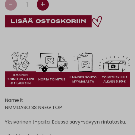
-
+
1
ILMAINEN
ILMAINEN NOUTO
TOIMITUSKULUT
TOIMITUS YLI 120
NOPEA TOIMITUS
MYYMÄLÄSTÄ
ALKAEN 6,90 €
€ TILAUKSIIN
Name it
NMMDASO SS NREG TOP
Yksivärinen t-paita. Edessä sävy-sävyyn rintatasku.