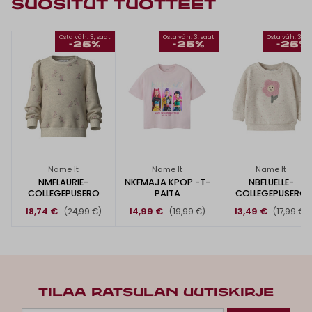
SUOSITUT TUOTTEET
Osta väh. 3, saat
Osta väh. 3, saat
Osta väh. 3, s
-25%
-25%
-25%
Name It
Name It
Name It
NMFLAURIE-
NKFMAJA KPOP -T-
NBFLUELLE-
COLLEGEPUSERO
PAITA
COLLEGEPUSERO
18,74 €
14,99 €
13,49 €
(24,99 €)
(19,99 €)
(17,99 €)
TILAA RATSULAN UUTISKIRJE