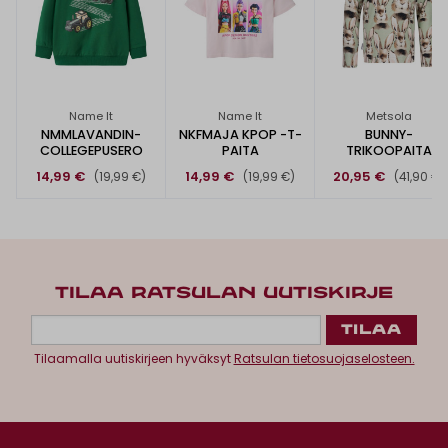
Name It
Name It
Metsola
NMMLAVANDIN-
NKFMAJA KPOP -T-
BUNNY-
COLLEGEPUSERO
PAITA
TRIKOOPAITA
14,99 €
14,99 €
20,95 €
(19,99 €)
(19,99 €)
(41,90 €)
TILAA RATSULAN UUTISKIRJE
Tilaamalla uutiskirjeen hyväksyt
Ratsulan tietosuojaselosteen.