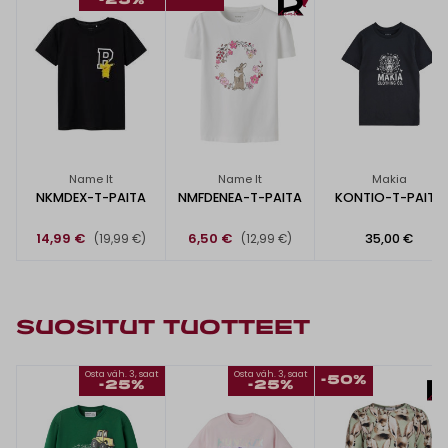
-25%
Name It
Name It
Makia
NKMDEX-T-PAITA
NMFDENEA-T-PAITA
KONTIO-T-PAITA
14,99 €
6,50 €
35,00 €
(19,99 €)
(12,99 €)
SUOSITUT TUOTTEET
Osta väh. 3, saat
Osta väh. 3, saat
-50%
-25%
-25%