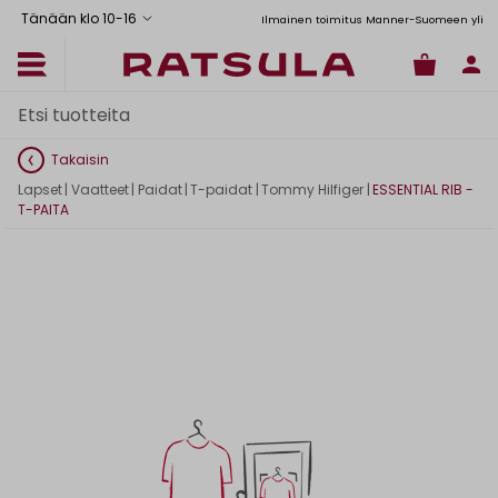
Tänään klo 10
-
16
Toimituskulut alk. 6,90€
Ilmainen toimitus Manner-Suomeen yli 120 
Takaisin
Lapset
|
Vaatteet
|
Paidat
|
T-paidat
|
Tommy Hilfiger
|
ESSENTIAL RIB -
T-PAITA