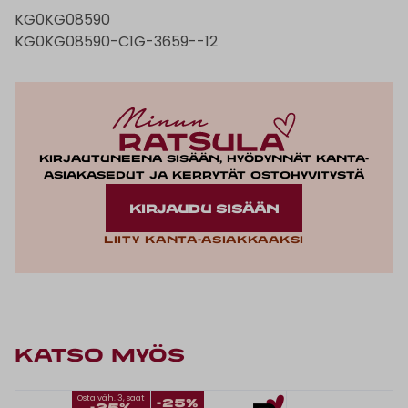
KG0KG08590
KG0KG08590-C1G-3659--12
Kirjautuneena sisään, hyödynnät kanta-
asiakasedut ja kerrytät ostohyvitystä
KIRJAUDU SISÄÄN
Liity kanta-asiakkaaksi
KATSO MYÖS
Osta väh. 3, saat
-25%