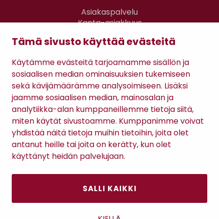
Asiakaspalvelu
Kanta-asiakkuus
Lahjakortti
Tämä sivusto käyttää evästeitä
Gomee Ratsula Café
Käytämme evästeitä tarjoamamme sisällön ja
Sopimusehdot
sosiaalisen median ominaisuuksien tukemiseen
Tietosuojaseloste
sekä kävijämäärämme analysoimiseen. Lisäksi
Maksutavat
jaamme sosiaalisen median, mainosalan ja
analytiikka-alan kumppaneillemme tietoja siitä,
miten käytät sivustoamme. Kumppanimme voivat
yhdistää näitä tietoja muihin tietoihin, joita olet
antanut heille tai joita on kerätty, kun olet
käyttänyt heidän palvelujaan.
SALLI KAIKKI
Antinkatu 17, 28100 Pori
KIELLÄ