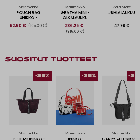
Marimekko
Marimekko
Vera Mont
POUCH BAG
GRATHA MINI -
JUHLALAUKKU
UNIKKO -
OLKALAUKKU
KÄSILAUKKU
52,50 €
236,25 €
47,99 €
(105,00 €)
(315,00 €)
SUOSITUT TUOTTEET
-25%
-25%
-25
Marimekko
Marimekko
Marimekko
TOTE M UNIKKO -
UNIKKO-
CARRY ALL UNIKKO 