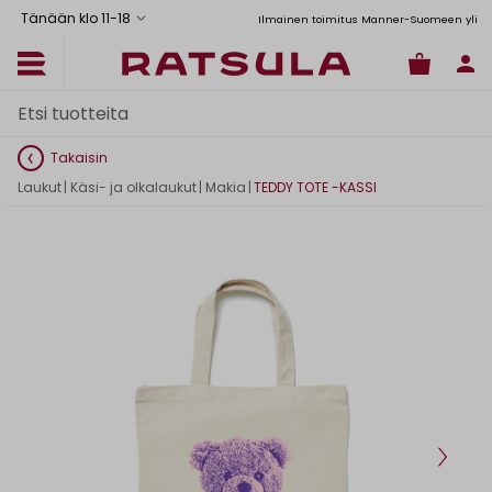
Tänään klo 11
-
18
Toimituskulut alk. 6,90€
Ilmainen toimitus Manner-Suomeen yli 120
Takaisin
Laukut
|
Käsi- ja olkalaukut
|
Makia
|
TEDDY TOTE -KASSI