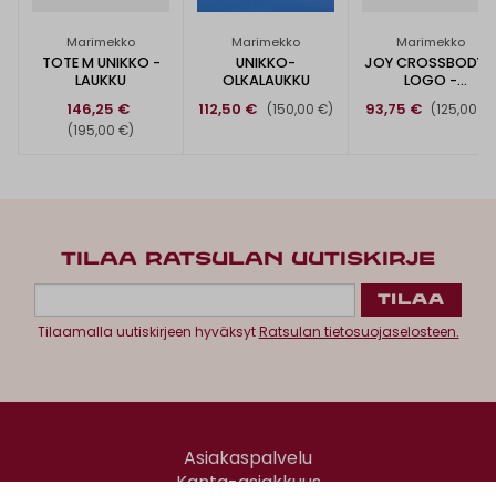
Marimekko
Marimekko
Marimekko
TOTE M UNIKKO -
UNIKKO-
JOY CROSSBODY 
LAUKKU
OLKALAUKKU
LOGO -
OLKALAUKKU
146,25 €
112,50 €
93,75 €
(150,00 €)
(125,00 €
(195,00 €)
TILAA RATSULAN UUTISKIRJE
Tilaamalla uutiskirjeen hyväksyt
Ratsulan tietosuojaselosteen.
Asiakaspalvelu
Kanta-asiakkuus