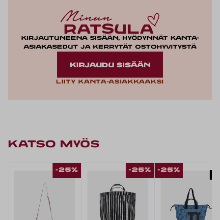
Kirjautuneena sisään, hyödynnät kanta-
asiakasedut ja kerrytät ostohyvitystä
KIRJAUDU SISÄÄN
Liity kanta-asiakkaaksi
KATSO MYÖS
-25%
-25%
-25%