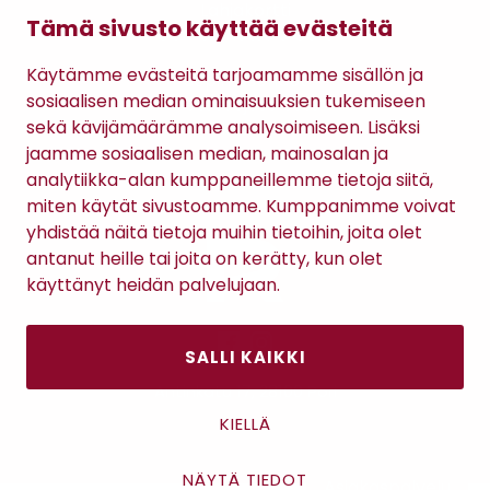
Lahjakortti
Tämä sivusto käyttää evästeitä
Gomee Ratsula Café
Käytämme evästeitä tarjoamamme sisällön ja
Sopimusehdot
sosiaalisen median ominaisuuksien tukemiseen
Tietosuojaseloste
sekä kävijämäärämme analysoimiseen. Lisäksi
Maksutavat
jaamme sosiaalisen median, mainosalan ja
analytiikka-alan kumppaneillemme tietoja siitä,
miten käytät sivustoamme. Kumppanimme voivat
yhdistää näitä tietoja muihin tietoihin, joita olet
antanut heille tai joita on kerätty, kun olet
käyttänyt heidän palvelujaan.
SALLI KAIKKI
Antinkatu 17, 28100 Pori
KIELLÄ
NÄYTÄ TIEDOT
Asiakaspalvelu