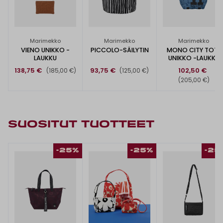
Marimekko
Marimekko
Marimekko
VIENO UNIKKO -
PICCOLO-SÄILYTIN
MONO CITY TOTE
LAUKKU
UNIKKO -LAUKKU
138,75 €
93,75 €
102,50 €
(185,00 €)
(125,00 €)
(205,00 €)
SUOSITUT TUOTTEET
-25%
-25%
-25