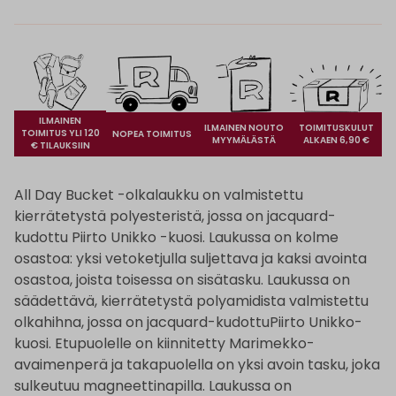
ILMAINEN
ILMAINEN NOUTO
TOIMITUSKULUT
TOIMITUS YLI 120
NOPEA TOIMITUS
MYYMÄLÄSTÄ
ALKAEN 6,90 €
€ TILAUKSIIN
All Day Bucket -olkalaukku on valmistettu
kierrätetystä polyesteristä, jossa on jacquard-
kudottu Piirto Unikko -kuosi. Laukussa on kolme
osastoa: yksi vetoketjulla suljettava ja kaksi avointa
osastoa, joista toisessa on sisätasku. Laukussa on
säädettävä, kierrätetystä polyamidista valmistettu
olkahihna, jossa on jacquard-kudottuPiirto Unikko-
kuosi. Etupuolelle on kiinnitetty Marimekko-
avaimenperä ja takapuolella on yksi avoin tasku, joka
sulkeutuu magneettinapilla. Laukussa on