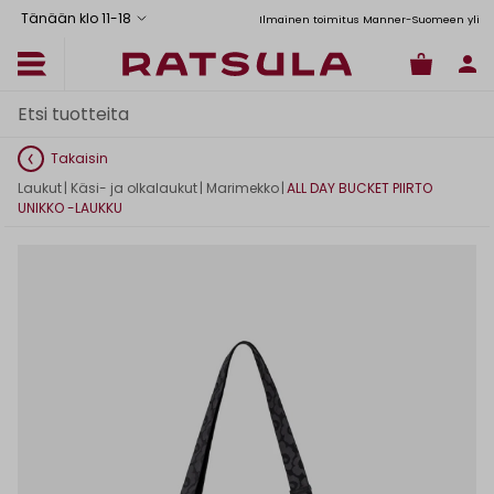
Tänään klo 11
-
18
Toimituskulut alk. 6,90€
Ilmainen toimitus Manner-Suomeen yli 120
Takaisin
Laukut
|
Käsi- ja olkalaukut
|
Marimekko
|
ALL DAY BUCKET PIIRTO
UNIKKO -LAUKKU