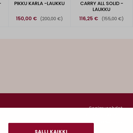
-
PIKKU KARLA -LAUKKU
CARRY ALL SOLID -
LAUKKU
150,00 €
116,25 €
)
(200,00 €)
(155,00 €)
Sopimusehdot
Tietosuojaseloste
Maksutavat
SALLI KAIKKI