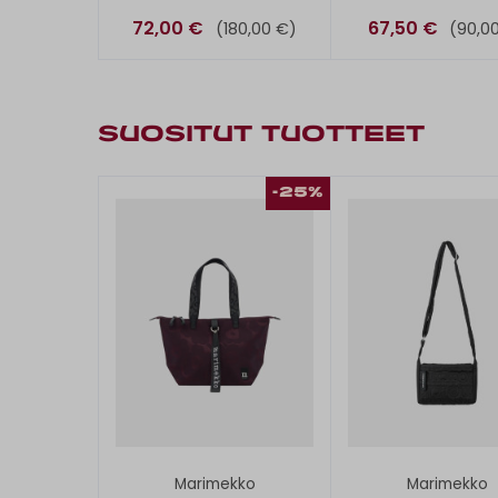
TIILISKIVI -
SUOJATAS
72,00 €
67,50 €
(180,00 €)
(90,0
OLKALAUKKU
SUOSITUT TUOTTEET
-25%
Marimekko
Marimekko