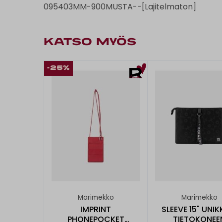
095403MM-900MUSTA--[Lajitelmaton]
KATSO MYÖS
-25%
Marimekko
Marimekko
IMPRINT
SLEEVE 15" UNIK
PHONEPOCKET
TIETOKONEE