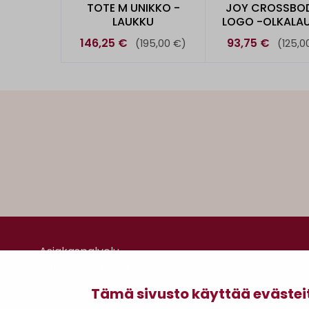
TOTE M UNIKKO -
JOY CROSSBOD
LAUKKU
LOGO -OLKALA
146,25 €
93,75 €
(195,00 €)
(125,0
Asiakaspalvelu
Kanta-asiakkuus
Lahjakortti
Tämä sivusto käyttää evästei
Gomee Ratsula Café