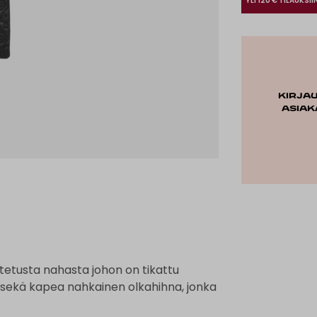
YLI 120 € TILAUKSII
Kirja
asiak
etusta nahasta johon on tikattu
s sekä kapea nahkainen olkahihna, jonka