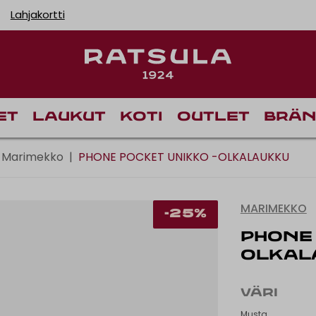
Lahjakortti
Toimituskulut alk
et
Laukut
Koti
Outlet
Brän
Marimekko
|
PHONE POCKET UNIKKO -OLKALAUKKU
MARIMEKKO
-25%
PHONE 
OLKAL
VÄRI
Musta