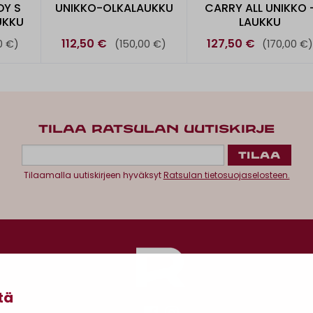
Y S
UNIKKO-OLKALAUKKU
CARRY ALL UNIKKO 
UKKU
LAUKKU
112,50 €
127,50 €
0 €)
(150,00 €)
(170,00 €
TILAA RATSULAN UUTISKIRJE
Tilaamalla uutiskirjeen hyväksyt
Ratsulan tietosuojaselosteen.
tä