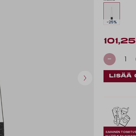
-25%
101,2
-
1
ILMAINEN TOIMITU