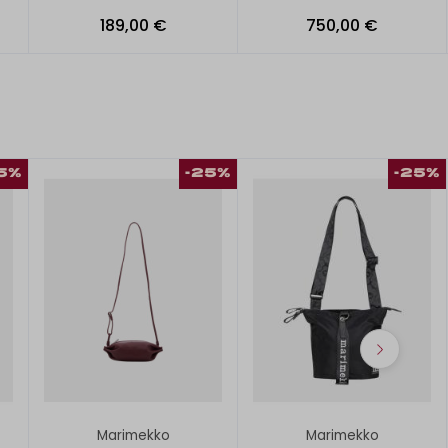
189,00 €
750,00 €
5%
-25%
-25%
Marimekko
Marimekko