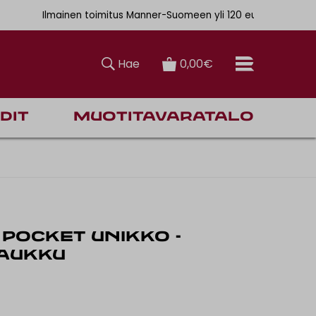
. 6,90€
Ilmainen toimitus Manner-Suomeen yli 120 euron tilauksiin
Hae
0,00€
dit
Muotitavaratalo
POCKET UNIKKO -
AUKKU