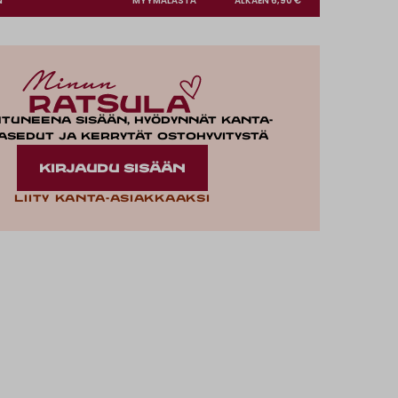
N
MYYMÄLÄSTÄ
ALKAEN 6,90 €
utuneena sisään, hyödynnät kanta-
asedut ja kerrytät ostohyvitystä
KIRJAUDU SISÄÄN
Liity kanta-asiakkaaksi