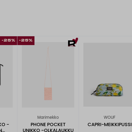
-25%
-25%
Marimekko
WOUF
KO -
PHONE POCKET
CAPRI-MEIKKIPUSSI
N
UNIKKO -OLKALAUKKU