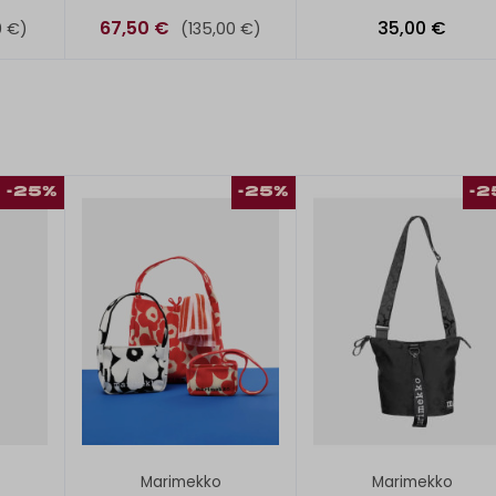
K
67,50 €
35,00 €
0 €)
(135,00 €)
-25%
-25%
-2
Marimekko
Marimekko