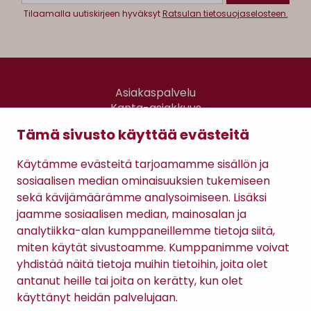
Tilaamalla uutiskirjeen hyväksyt
Ratsulan tietosuojaselosteen.
Asiakaspalvelu
Kanta-asiakkuus
Lahjakortti
Tämä sivusto käyttää evästeitä
Gomee Ratsula Café
Käytämme evästeitä tarjoamamme sisällön ja
Sopimusehdot
sosiaalisen median ominaisuuksien tukemiseen
Tietosuojaseloste
sekä kävijämäärämme analysoimiseen. Lisäksi
Maksutavat
jaamme sosiaalisen median, mainosalan ja
analytiikka-alan kumppaneillemme tietoja siitä,
miten käytät sivustoamme. Kumppanimme voivat
yhdistää näitä tietoja muihin tietoihin, joita olet
antanut heille tai joita on kerätty, kun olet
käyttänyt heidän palvelujaan.