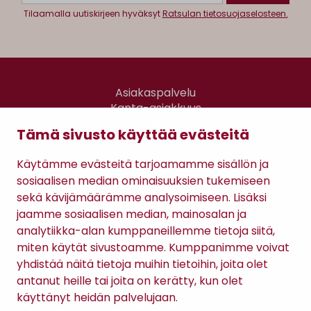
Tilaamalla uutiskirjeen hyväksyt
Ratsulan tietosuojaselosteen.
Asiakaspalvelu
Kanta-asiakkuus
Lahjakortti
Tämä sivusto käyttää evästeitä
Gomee Ratsula Café
Käytämme evästeitä tarjoamamme sisällön ja
Sopimusehdot
sosiaalisen median ominaisuuksien tukemiseen
Tietosuojaseloste
sekä kävijämäärämme analysoimiseen. Lisäksi
Maksutavat
jaamme sosiaalisen median, mainosalan ja
analytiikka-alan kumppaneillemme tietoja siitä,
miten käytät sivustoamme. Kumppanimme voivat
yhdistää näitä tietoja muihin tietoihin, joita olet
antanut heille tai joita on kerätty, kun olet
käyttänyt heidän palvelujaan.