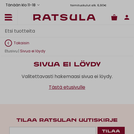
Tänään klo 11
-
18
Toimituskulut alk. 6,90€
Il
Takaisin
Etusivu
|
Sivua ei löydy
Sivua ei löydy
Valitettavasti hakemaasi sivua ei löydy.
Tästä etusivulle
TILAA RATSULAN UUTISKIRJE