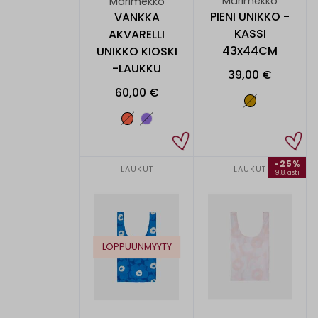
Marimekko
Marimekko
PIENI UNIKKO -
VANKKA
KASSI
AKVARELLI
43x44CM
UNIKKO KIOSKI
-LAUKKU
39,00 €
60,00 €
-25%
LAUKUT
LAUKUT
9.8. asti
LOPPUUNMYYTY