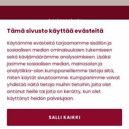
Asiakaspalvelu
Kanta-asiakkuus
Tämä sivusto käyttää evästeitä
Lahjakortti
Gomee Ratsula Café
Käytämme evästeitä tarjoamamme sisällön ja
sosiaalisen median ominaisuuksien tukemiseen
Sopimusehdot
sekä kävijämäärämme analysoimiseen. Lisäksi
Tietosuojaseloste
jaamme sosiaalisen median, mainosalan ja
Maksutavat
analytiikka-alan kumppaneillemme tietoja siitä,
miten käytät sivustoamme. Kumppanimme voivat
yhdistää näitä tietoja muihin tietoihin, joita olet
antanut heille tai joita on kerätty, kun olet
käyttänyt heidän palvelujaan.
SALLI KAIKKI