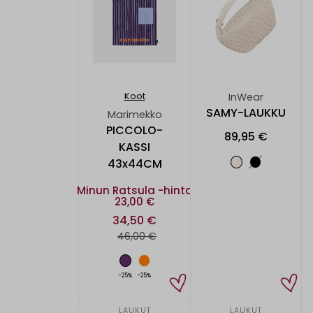
InWear
Koot
SAMY-LAUKKU
Marimekko
PICCOLO-
89,95 €
KASSI
43x44CM
Minun Ratsula -hinta
23,00 €
34,50 €
46,00 €
-25%
-25%
LAUKUT
LAUKUT