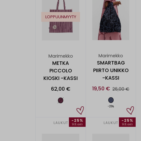
LOPPUUNMYYTY
Marimekko
Marimekko
SMARTBAG
METKA
PIIRTO UNIKKO
PICCOLO
-KASSI
KIOSKI -KASSI
19,50 €
62,00 €
26,00 €
-25%
-25%
-25%
LAUKUT
LAUKUT
9.8. asti
9.8. asti