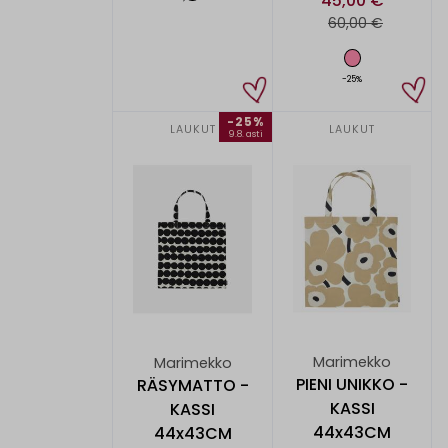
45,00 €
60,00 €
-25%
-25%
LAUKUT
LAUKUT
9.8. asti
Marimekko
Marimekko
PIENI UNIKKO -
RÄSYMATTO -
KASSI
KASSI
44x43CM
44x43CM