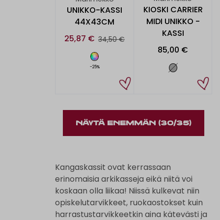
KIOSKI CARRIER
UNIKKO-KASSI
MIDI UNIKKO -
44X43CM
KASSI
25,87 €
34,50 €
85,00 €
-25%
NÄYTÄ ENEMMÄN
(30/35)
Kangaskassit ovat kerrassaan
erinomaisia arkikasseja eikä niitä voi
koskaan olla liikaa! Niissä kulkevat niin
opiskelutarvikkeet, ruokaostokset kuin
harrastustarvikkeetkin aina kätevästi ja