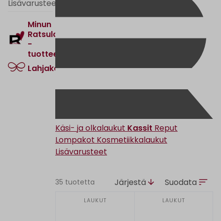
Lisävarusteet
Minun
Ratsula
-
tuotteet
Lahjakortti
Käsi- ja olkalaukut
Kassit
Reput
Lompakot
Kosmetiikkalaukut
Lisävarusteet
Järjestä
Suodata
35 tuotetta
LAUKUT
LAUKUT