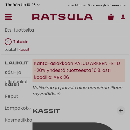
Tänään klo 10
-
16
Toimituskulut alk. 6,90€
Ilmainen toimitus Manner-Suomeen yli 120 euron tilauksiin
Takaisin
Laukut
|
Kassit
Kanta-asiakkaan PALUU ARKEEN -ETU
Laukut
-20% yhdestä tuotteesta 16.8. asti
Käsi- ja
koodilla: ARKI26
olkalaukut
Kassit
Valikoima ja palvelu aina parhaimmillaan
myymälässä.
Reput
Lompakot
Kassit
Kosmetiikkalaukut