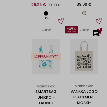
39,00 €
29,25 €
39,00 €
-25%
-25%
LAUKUT
LAUKUT
9.8. asti
LOPPUUNMYYTY
Marimekko
Marimekko
VANKKA LOGO
SMARTBAG
PLACEMENT
UNIKKO -
KIOSKI-
LAUKKU