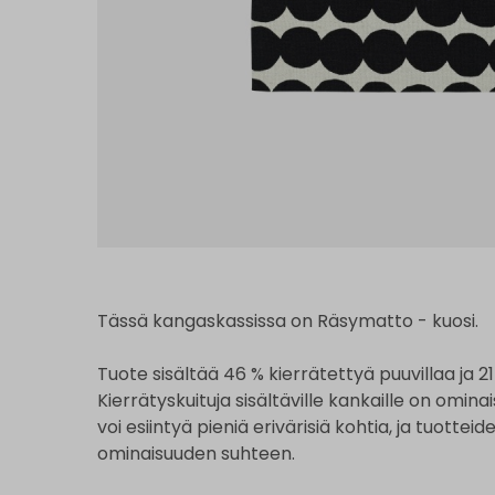
Tässä kangaskassissa on Räsymatto - kuosi.
Tuote sisältää 46 % kierrätettyä puuvillaa ja 2
Kierrätyskuituja sisältäville kankaille on omina
voi esiintyä pieniä erivärisiä kohtia, ja tuottei
ominaisuuden suhteen.