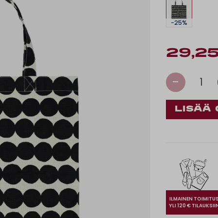
-25%
29,25
-
1
ILMAINEN TOIMITU
YLI 120 € TILAUKSII