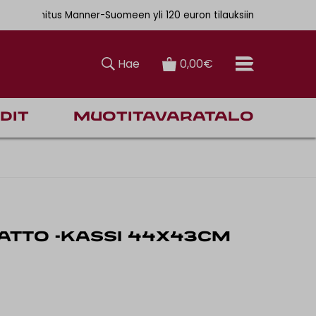
. 6,90€
ainen toimitus Manner-Suomeen yli 120 euron tilauksiin
Hae
0,00€
dit
Muotitavaratalo
ATTO -KASSI 44x43CM