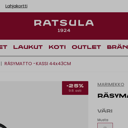
Lahjakortti
Toimituskulut alk
Ilm
et
Laukut
Koti
Outlet
Brän
|
RÄSYMATTO -KASSI 44x43CM
MARIMEKKO
-25%
9.8. asti
RÄSYM
VÄRI
Musta