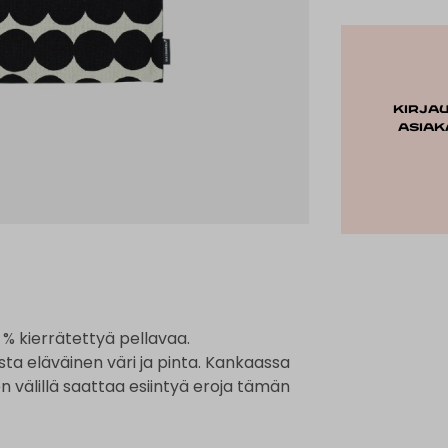
Kirja
asiak
1 % kierrätettyä pellavaa.
ista eläväinen väri ja pinta. Kankaassa
den välillä saattaa esiintyä eroja tämän