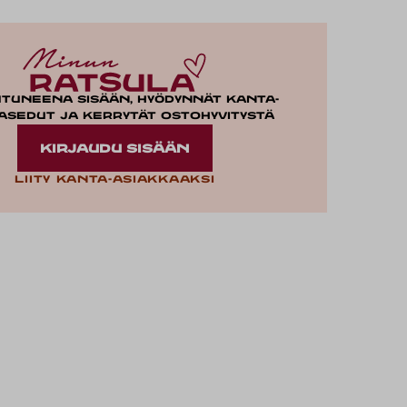
utuneena sisään, hyödynnät kanta-
asedut ja kerrytät ostohyvitystä
KIRJAUDU SISÄÄN
Liity kanta-asiakkaaksi