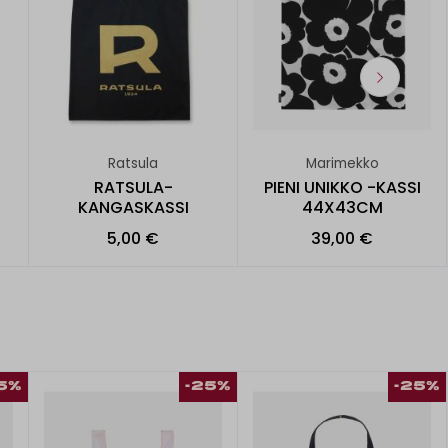
Ratsula
Marimekko
RATSULA-
PIENI UNIKKO -KASSI
KANGASKASSI
44X43CM
5,00 €
39,00 €
5%
-25%
-25%