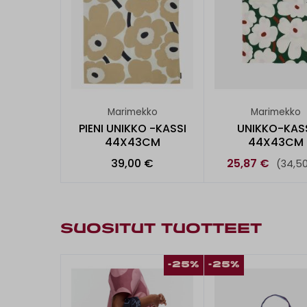
Marimekko
Marimekko
PIENI UNIKKO -KASSI
UNIKKO-KAS
44X43CM
44X43CM
39,00 €
25,87 €
(34,5
SUOSITUT TUOTTEET
-25%
-25%