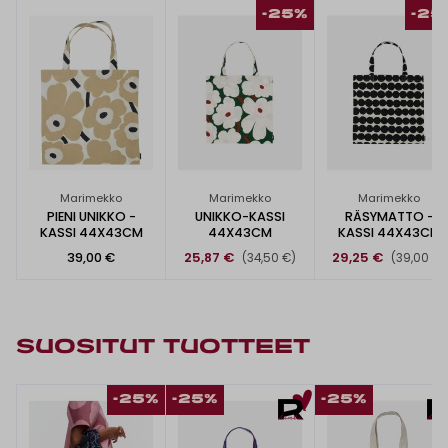
-25%
-25
Marimekko
Marimekko
Marimekko
PIENI UNIKKO -
UNIKKO-KASSI
RÄSYMATTO -
KASSI 44X43CM
44X43CM
KASSI 44X43CM
39,00 €
25,87 €
29,25 €
(34,50 €)
(39,00 €)
SUOSITUT TUOTTEET
-25%
-25%
-25%