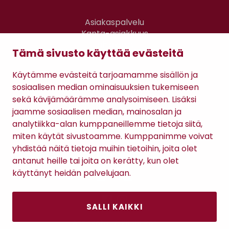
Asiakaspalvelu
Kanta-asiakkuus
Lahjakortti
Tämä sivusto käyttää evästeitä
Gomee Ratsula Café
Käytämme evästeitä tarjoamamme sisällön ja
Sopimusehdot
sosiaalisen median ominaisuuksien tukemiseen
Tietosuojaseloste
sekä kävijämäärämme analysoimiseen. Lisäksi
Maksutavat
jaamme sosiaalisen median, mainosalan ja
analytiikka-alan kumppaneillemme tietoja siitä,
miten käytät sivustoamme. Kumppanimme voivat
yhdistää näitä tietoja muihin tietoihin, joita olet
antanut heille tai joita on kerätty, kun olet
käyttänyt heidän palvelujaan.
SALLI KAIKKI
Antinkatu 17, 28100 Pori