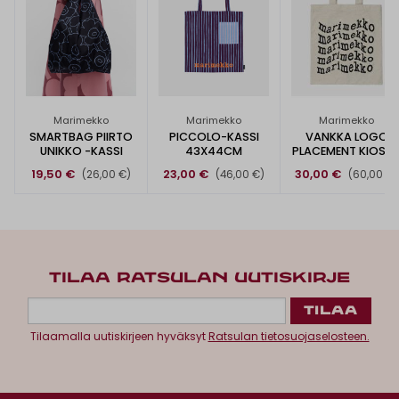
Marimekko
Marimekko
Marimekko
SMARTBAG PIIRTO
PICCOLO-KASSI
VANKKA LOGO
UNIKKO -KASSI
43X44CM
PLACEMENT KIOSKI
LAUKKU
19,50 €
23,00 €
30,00 €
(26,00 €)
(46,00 €)
(60,00 €)
TILAA RATSULAN UUTISKIRJE
Tilaamalla uutiskirjeen hyväksyt
Ratsulan tietosuojaselosteen.