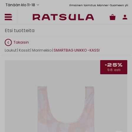
Tänään klo 11
-
18
Toimituskulut alk. 6,90€
Ilmainen toimitus Manner-Suomeen yli 120
Takaisin
Laukut
|
Kassit
|
Marimekko
|
SMARTBAG UNIKKO -KASSI
-25%
9.8. asti