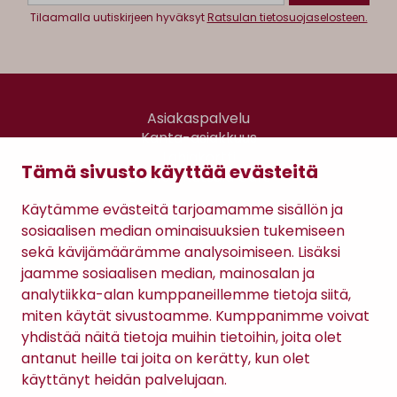
Tilaamalla uutiskirjeen hyväksyt
Ratsulan tietosuojaselosteen.
Asiakaspalvelu
Kanta-asiakkuus
Lahjakortti
Tämä sivusto käyttää evästeitä
Gomee Ratsula Café
Käytämme evästeitä tarjoamamme sisällön ja
Sopimusehdot
sosiaalisen median ominaisuuksien tukemiseen
Tietosuojaseloste
sekä kävijämäärämme analysoimiseen. Lisäksi
Maksutavat
jaamme sosiaalisen median, mainosalan ja
analytiikka-alan kumppaneillemme tietoja siitä,
miten käytät sivustoamme. Kumppanimme voivat
yhdistää näitä tietoja muihin tietoihin, joita olet
antanut heille tai joita on kerätty, kun olet
käyttänyt heidän palvelujaan.