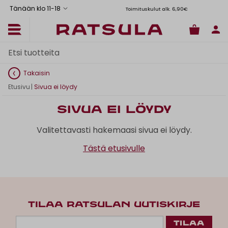
Tänään klo 11
-
18
Toimituskulut alk. 6,90€
Il
Takaisin
Etusivu
|
Sivua ei löydy
Sivua ei löydy
Valitettavasti hakemaasi sivua ei löydy.
Tästä etusivulle
TILAA RATSULAN UUTISKIRJE