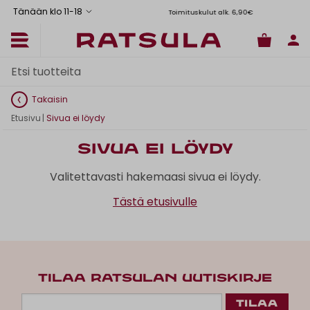
Tänään klo 11
-
18
Toimituskulut alk. 6,90€
Il
Takaisin
Etusivu
|
Sivua ei löydy
Sivua ei löydy
Valitettavasti hakemaasi sivua ei löydy.
Tästä etusivulle
TILAA RATSULAN UUTISKIRJE