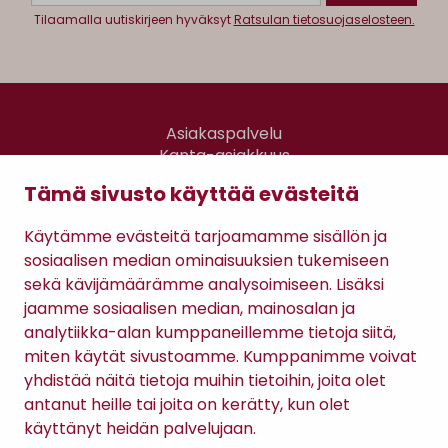
Tilaamalla uutiskirjeen hyväksyt
Ratsulan tietosuojaselosteen.
Asiakaspalvelu
Kanta-asiakkuus
Lahjakortti
Tämä sivusto käyttää evästeitä
Gomee Ratsula Café
Käytämme evästeitä tarjoamamme sisällön ja
Sopimusehdot
sosiaalisen median ominaisuuksien tukemiseen
Tietosuojaseloste
sekä kävijämäärämme analysoimiseen. Lisäksi
Maksutavat
jaamme sosiaalisen median, mainosalan ja
analytiikka-alan kumppaneillemme tietoja siitä,
miten käytät sivustoamme. Kumppanimme voivat
yhdistää näitä tietoja muihin tietoihin, joita olet
antanut heille tai joita on kerätty, kun olet
käyttänyt heidän palvelujaan.