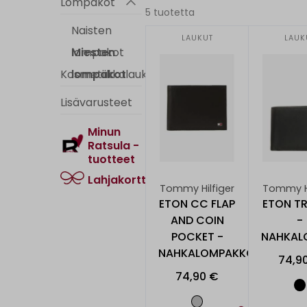
Lompakot
5 tuotetta
Naisten
LAUKUT
lompakot
Miesten
Kosmetiikkalaukut
lompakot
Lisävarusteet
Minun
Ratsula -
tuotteet
Lahjakortti
Tommy Hilfiger
ETON CC FLAP AND COIN
POCKET -