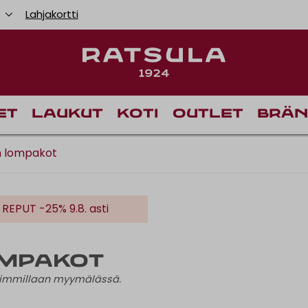
u
Lahjakortti
Toimituskulut alk
et
Laukut
Koti
Outlet
Brän
n lompakot
kon LAUKUT JA REPUT -25% 9.8. asti
ompakot
haimmillaan myymälässä.