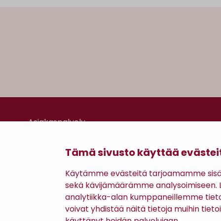
Boss
ASOLO-LOMPAKKO
120,00 €
Tämä sivusto käyttää evästei
Käytämme evästeitä tarjoamamme sisäll
sekä kävijämäärämme analysoimiseen. Li
analytiikka-alan kumppaneillemme tiet
voivat yhdistää näitä tietoja muihin tietoih
Asiakaspalvelu
käyttänyt heidän palvelujaan.