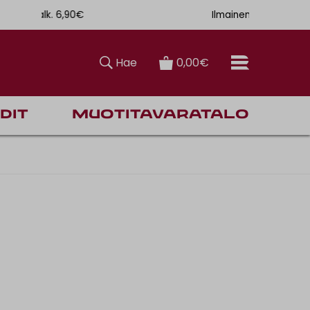
. 6,90€
Ilmainen toimitus Manner-Suomeen yli 120 euron tilauksiin
Hae
0,00€
dit
Muotitavaratalo
Kanta-asiakkaan PALUU ARKEEN -ETU -20% yhdestä tuot