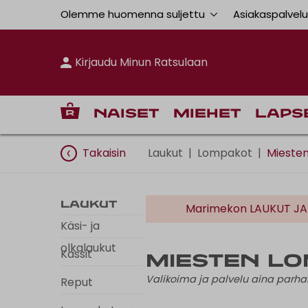
Olemme huomenna suljettu
Asiakaspalvel
Kirjaudu Minun Ratsulaan
Naiset
Miehet
Laps
Takaisin
Laukut
|
Lompakot
|
Mieste
Laukut
Marime
Käsi- ja
olkalaukut
Kassit
Miesten l
Valikoima ja palvelu aina par
Reput