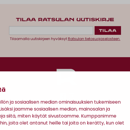
Boss
AREZZO-LOMPAKKO
120,00 €
TILAA RATSULAN UUTISKIRJE
tä
Tilaamalla uutiskirjeen hyväksyt
Ratsulan tietosuojaselosteen.
ön ja sosiaalisen median ominaisuuksien tukemiseen
säksi jaamme sosiaalisen median, mainosalan ja
oja siitä, miten käytät sivustoamme. Kumppanimme
in, joita olet antanut heille tai joita on kerätty, kun olet