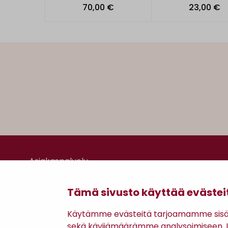
70,00 €
23,00 €
Asiakaspalvelu
Kanta-asiakkuus
Lahjakortti
Tämä sivusto käyttää evästei
Gomee Ratsula Café
Käytämme evästeitä tarjoamamme sisäll
sekä kävijämäärämme analysoimiseen. Li