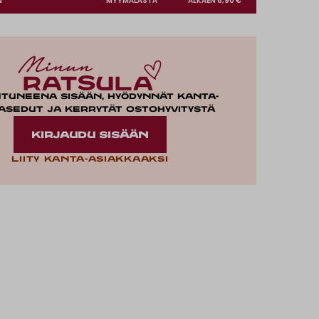
N
MYYMÄLÄSTÄ
ALKAEN 6,90 €
utuneena sisään, hyödynnät kanta-
asedut ja kerrytät ostohyvitystä
KIRJAUDU SISÄÄN
Liity kanta-asiakkaaksi