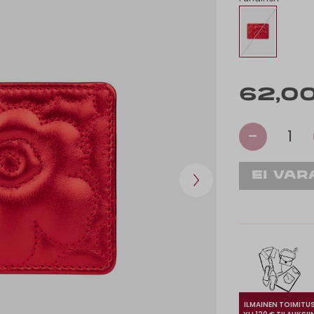
62,0
-
1
ILMAINEN TOIMITU