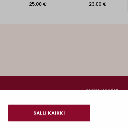
25,00 €
23,00 €
Sopimusehdot
Tietosuojaseloste
Maksutavat
SALLI KAIKKI