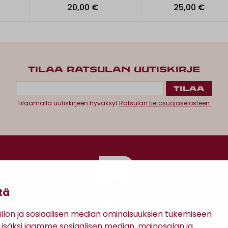
20,00 €
25,00 €
TILAA RATSULAN UUTISKIRJE
Tilaamalla uutiskirjeen hyväksyt
Ratsulan tietosuojaselosteen.
tä
ön ja sosiaalisen median ominaisuuksien tukemiseen
säksi jaamme sosiaalisen median, mainosalan ja
Antinkatu 17, 28100 Pori