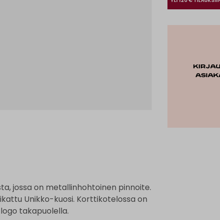
YLI 120 € TILAUKSII
Kirja
asiak
a, jossa on metallinhohtoinen pinnoite.
ikattu Unikko-kuosi. Korttikotelossa on
logo takapuolella.