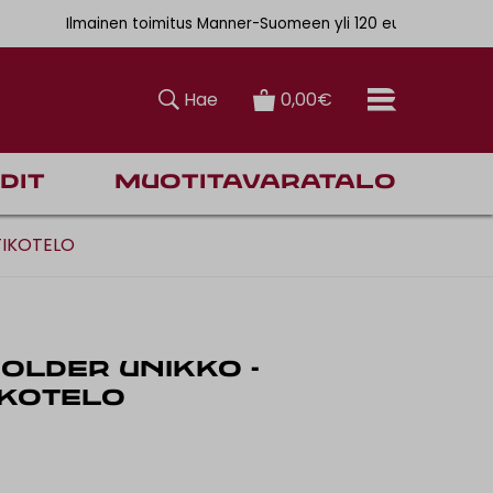
. 6,90€
Ilmainen toimitus Manner-Suomeen yli 120 euron tilauksiin
Hae
0,00€
dit
Muotitavaratalo
TIKOTELO
OLDER UNIKKO -
IKOTELO