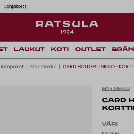
Lahjakortti
Toimituskulut alk
et
Laukut
Koti
Outlet
Brän
n lompakot
|
Marimekko
|
CARD HOLDER UNIKKO -KORT
MARIMEKKO
CARD H
KORTT
VÄRI
Punainen