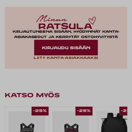
Kirjautuneena sisään, hyödynnät kanta-
asiakasedut ja kerrytät ostohyvitystä
KIRJAUDU SISÄÄN
Liity kanta-asiakkaaksi
KATSO MYÖS
-25%
-25%
-25