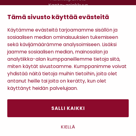
Kanta-asiakkuus
Lahjakortti
Tämä sivusto käyttää evästeitä
Gomee Ratsula Café
Käytämme evästeitä tarjoamamme sisällön ja
Sopimusehdot
sosiaalisen median ominaisuuksien tukemiseen
Tietosuojaseloste
sekä kävijämäärämme analysoimiseen. Lisäksi
Maksutavat
jaamme sosiaalisen median, mainosalan ja
analytiikka-alan kumppaneillemme tietoja siitä,
miten käytät sivustoamme. Kumppanimme voivat
yhdistää näitä tietoja muihin tietoihin, joita olet
antanut heille tai joita on kerätty, kun olet
käyttänyt heidän palvelujaan.
SALLI KAIKKI
Antinkatu 17, 28100 Pori
KIELLÄ