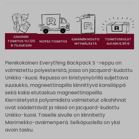
ILMAINEN
ILMAINEN NOUTO
TOIMITUSKULUT
TOIMITUS YLI 120
NOPEA TOIMITUS
MYYMÄLÄSTÄ
ALKAEN 6,90 €
€ TILAUKSIIN
Pienikokoinen Everything Backpack S -reppu on
valmistettu polyesteristä, jossa on jacquard-kudottu
Unikko -kuosi. Repussa on kiristysnyörillä suljettava
suuaukko, magneettinapilla kiinnittyvä kansiläppä
sekä kaksi etutaskua magneettinapeilla.
Kierrätetystä polyamidista valmistetut olkahihnat
ovat säädettävät ja niissä on jacquard-kudottu
Unikko-kuosi. Toiselle sivulle on kiinnitetty
Marimekko-avaimenperä. Selkäpuolella on yksi
avoin tasku.