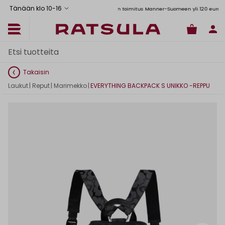
Tänään klo 10
-
16
Toimituskulut alk. 6,90€
Ilmainen toimitus Manner-Suomeen yli 120 euron tilauks
Takaisin
Laukut
|
Reput
|
Marimekko
|
EVERYTHING BACKPACK S UNIKKO -REPPU