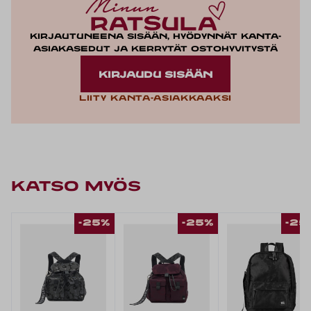
Kirjautuneena sisään, hyödynnät kanta-
asiakasedut ja kerrytät ostohyvitystä
KIRJAUDU SISÄÄN
Liity kanta-asiakkaaksi
KATSO MYÖS
-25%
-25%
-25