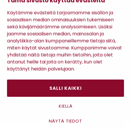
Tämä sivusto käyttää evästeitä
Gomee Ratsula Café
Käytämme evästeitä tarjoamamme sisällön ja
Sopimusehdot
sosiaalisen median ominaisuuksien tukemiseen
Tietosuojaseloste
sekä kävijämäärämme analysoimiseen. Lisäksi
Maksutavat
jaamme sosiaalisen median, mainosalan ja
analytiikka-alan kumppaneillemme tietoja siitä,
miten käytät sivustoamme. Kumppanimme voivat
yhdistää näitä tietoja muihin tietoihin, joita olet
antanut heille tai joita on kerätty, kun olet
käyttänyt heidän palvelujaan.
SALLI KAIKKI
Antinkatu 17, 28100 Pori
KIELLÄ
NÄYTÄ TIEDOT
Asiakaspalvelu