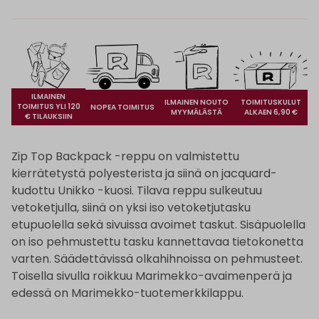
ILMAINEN
ILMAINEN NOUTO
TOIMITUSKULUT
TOIMITUS YLI 120
NOPEA TOIMITUS
MYYMÄLÄSTÄ
ALKAEN 6,90 €
€ TILAUKSIIN
Zip Top Backpack -reppu on valmistettu
kierrätetystä polyesterista ja siinä on jacquard-
kudottu Unikko -kuosi. Tilava reppu sulkeutuu
vetoketjulla, siinä on yksi iso vetoketjutasku
etupuolella sekä sivuissa avoimet taskut. Sisäpuolella
on iso pehmustettu tasku kannettavaa tietokonetta
varten. Säädettävissä olkahihnoissa on pehmusteet.
Toisella sivulla roikkuu Marimekko-avaimenperä ja
edessä on Marimekko-tuotemerkkilappu.