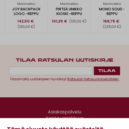
Marimekko
Marimekko
Marimekko
JOY BACKPACK
PIRTEÄ UNIKKO
MONO SOLID -
LOGO -REPPU
KIOSKI -REPPU
REPPU
142,50 €
101,25 €
168,75 €
(135,00 €)
(190,00 €)
(225,00 €)
TILAA RATSULAN UUTISKIRJE
Tilaamalla uutiskirjeen hyväksyt
Ratsulan tietosuojaselosteen.
Asiakaspalvelu
Kanta-asiakkuus
Lahjakortti