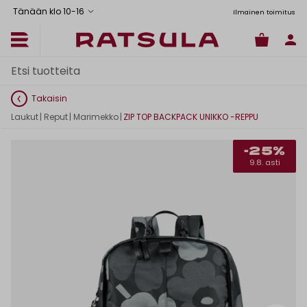
Tänään klo 10
-
16
Toimituskulut alk. 6,90€
Ilmainen toimitus Manner-Suomeen yli 120
Takaisin
Laukut
|
Reput
|
Marimekko
|
ZIP TOP BACKPACK UNIKKO -REPPU
-25%
9.8. asti