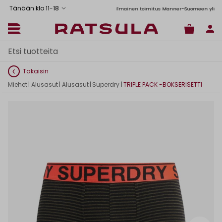
Tänään klo 11
-
18
Toimituskulut alk. 6,90€
Ilmainen toimitus Manner-Suomeen yli 120 eu
Takaisin
Miehet
|
Alusasut
|
Alusasut
|
Superdry
|
TRIPLE PACK -BOKSERISETTI