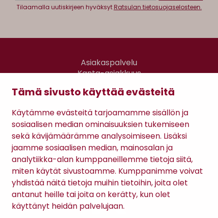
Tilaamalla uutiskirjeen hyväksyt
Ratsulan tietosuojaselosteen.
Asiakaspalvelu
Kanta-asiakkuus
Lahjakortti
Tämä sivusto käyttää evästeitä
Gomee Ratsula Café
Käytämme evästeitä tarjoamamme sisällön ja
Sopimusehdot
sosiaalisen median ominaisuuksien tukemiseen
Tietosuojaseloste
sekä kävijämäärämme analysoimiseen. Lisäksi
Maksutavat
jaamme sosiaalisen median, mainosalan ja
analytiikka-alan kumppaneillemme tietoja siitä,
miten käytät sivustoamme. Kumppanimme voivat
yhdistää näitä tietoja muihin tietoihin, joita olet
antanut heille tai joita on kerätty, kun olet
käyttänyt heidän palvelujaan.