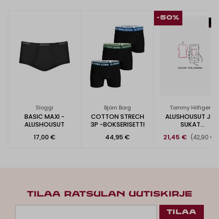
-50%
Sloggi
Björn Borg
Tommy Hilfiger
BASIC MAXI -
COTTON STRECH
ALUSHOUSUT JA
ALUSHOUSUT
3P -BOKSERISETTI
SUKAT
LAHJAPAKKAUKSE
17,00 €
44,95 €
21,45 €
(42,90 €)
SA
TILAA RATSULAN UUTISKIRJE