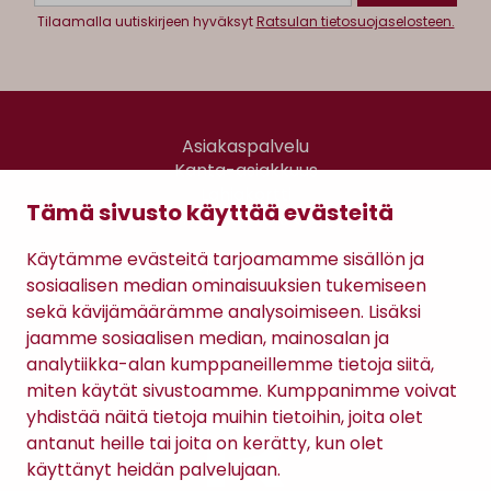
Tilaamalla uutiskirjeen hyväksyt
Ratsulan tietosuojaselosteen.
Asiakaspalvelu
Kanta-asiakkuus
Lahjakortti
Tämä sivusto käyttää evästeitä
Gomee Ratsula Café
Käytämme evästeitä tarjoamamme sisällön ja
Sopimusehdot
sosiaalisen median ominaisuuksien tukemiseen
Tietosuojaseloste
sekä kävijämäärämme analysoimiseen. Lisäksi
Maksutavat
jaamme sosiaalisen median, mainosalan ja
analytiikka-alan kumppaneillemme tietoja siitä,
miten käytät sivustoamme. Kumppanimme voivat
yhdistää näitä tietoja muihin tietoihin, joita olet
antanut heille tai joita on kerätty, kun olet
käyttänyt heidän palvelujaan.