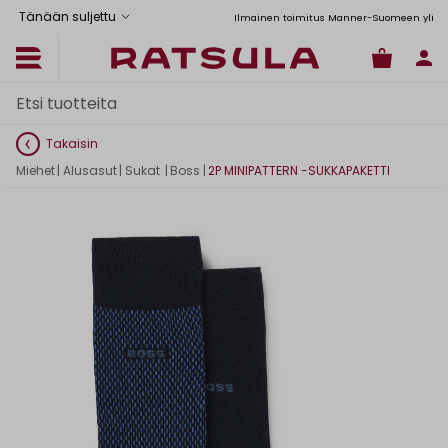
Tänään suljettu
Toimituskulut alk. 6,90€
Ilmainen toimitus Manner-Suomeen yli 120 e
Takaisin
Miehet
|
Alusasut
|
Sukat
|
Boss
|
2P MINIPATTERN -SUKKAPAKETTI