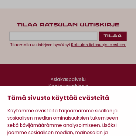
TILAA RATSULAN UUTISKIRJE
Tilaamalla uutiskirjeen hyväksyt
Ratsulan tietosuojaselosteen.
Asiakaspalvelu
Kanta-asiakkuus
Lahjakortti
Tämä sivusto käyttää evästeitä
Gomee Ratsula Café
Käytämme evästeitä tarjoamamme sisällön ja
Sopimusehdot
sosiaalisen median ominaisuuksien tukemiseen
Tietosuojaseloste
sekä kävijämäärämme analysoimiseen. Lisäksi
Maksutavat
jaamme sosiaalisen median, mainosalan ja