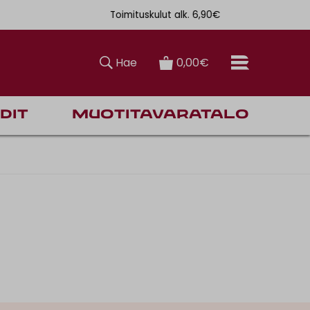
Toimituskulut alk. 6,90€
Ilmainen toi
Hae
0,00€
dit
Muotitavaratalo