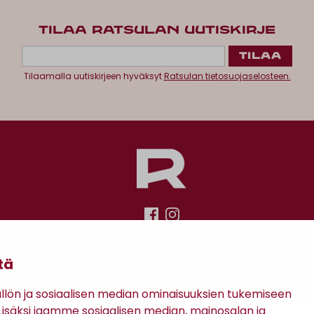
TILAA RATSULAN UUTISKIRJE
Tilaamalla uutiskirjeen hyväksyt
Ratsulan tietosuojaselosteen.
Antinkatu 17, 28100 Pori
tä
ön ja sosiaalisen median ominaisuuksien tukemiseen
säksi jaamme sosiaalisen median, mainosalan ja