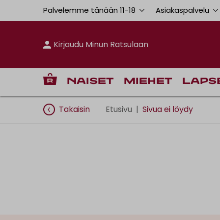
Palvelemme tänään 11
-
18
Asiakaspalvelu
Kirjaudu Minun Ratsulaan
Naiset
Miehet
Laps
Takaisin
Etusivu
|
Sivua ei löydy