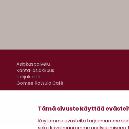
Asiakaspalvelu
Kanta-asiakkuus
Lahjakortti
Gomee Ratsula Café
Tämä sivusto käyttää evästei
Käytämme evästeitä tarjoamamme sisäll
sekä kävijämäärämme analysoimiseen. Li