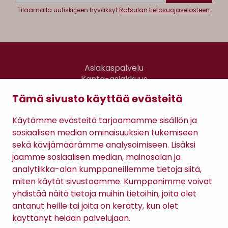
Tilaamalla uutiskirjeen hyväksyt
Ratsulan tietosuojaselosteen.
Asiakaspalvelu
Kanta-asiakkuus
Lahjakortti
Tämä sivusto käyttää evästeitä
Gomee Ratsula Café
Käytämme evästeitä tarjoamamme sisällön ja
Sopimusehdot
sosiaalisen median ominaisuuksien tukemiseen
Tietosuojaseloste
sekä kävijämäärämme analysoimiseen. Lisäksi
Maksutavat
jaamme sosiaalisen median, mainosalan ja
analytiikka-alan kumppaneillemme tietoja siitä,
miten käytät sivustoamme. Kumppanimme voivat
yhdistää näitä tietoja muihin tietoihin, joita olet
antanut heille tai joita on kerätty, kun olet
käyttänyt heidän palvelujaan.