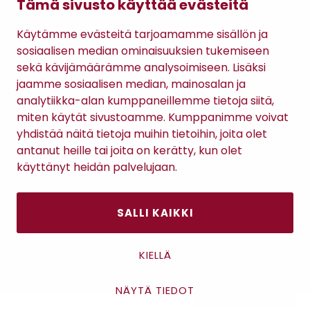
Tämä sivusto käyttää evästeitä
Gomee Ratsula Café
Käytämme evästeitä tarjoamamme sisällön ja
Sopimusehdot
sosiaalisen median ominaisuuksien tukemiseen
Tietosuojaseloste
sekä kävijämäärämme analysoimiseen. Lisäksi
Maksutavat
jaamme sosiaalisen median, mainosalan ja
analytiikka-alan kumppaneillemme tietoja siitä,
miten käytät sivustoamme. Kumppanimme voivat
yhdistää näitä tietoja muihin tietoihin, joita olet
antanut heille tai joita on kerätty, kun olet
käyttänyt heidän palvelujaan.
SALLI KAIKKI
Antinkatu 17, 28100 Pori
KIELLÄ
NÄYTÄ TIEDOT
Asiakaspalvelu