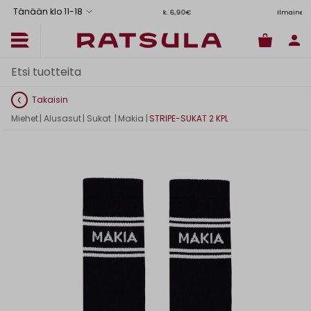
Tänään klo 11
-
18
Toimituskulut alk. 6,90€
Ilmainen toimitus Manner-Suome
Takaisin
Miehet
|
Alusasut
|
Sukat
|
Makia
|
STRIPE-SUKAT 2 KPL