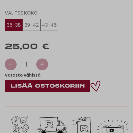
VALITSE KOKO
35-38
39-42
43-46
25,00 €
-
+
1
Varasto vähissä