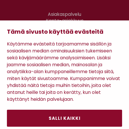
Asiakaspalvelu
Kanta-asiakkuus
Lahjakortti
Tämä sivusto käyttää evästeitä
Gomee Ratsula Café
Käytämme evästeitä tarjoamamme sisällön ja
Sopimusehdot
sosiaalisen median ominaisuuksien tukemiseen
Tietosuojaseloste
sekä kävijämäärämme analysoimiseen. Lisäksi
Maksutavat
jaamme sosiaalisen median, mainosalan ja
analytiikka-alan kumppaneillemme tietoja siitä,
miten käytät sivustoamme. Kumppanimme voivat
yhdistää näitä tietoja muihin tietoihin, joita olet
antanut heille tai joita on kerätty, kun olet
käyttänyt heidän palvelujaan.
SALLI KAIKKI
Antinkatu 17, 28100 Pori