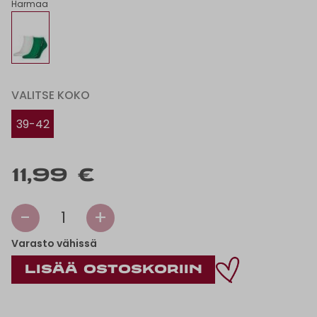
Harmaa
VALITSE KOKO
39-42
11,99 €
-
+
1
Varasto vähissä