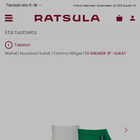
Tänään klo 11
-
18
Toimituskulut alk. 6,90€
Ilmainen toimitus Manner-Suomeen yli 120 euron tilauksii
Takaisin
Miehet
|
Alusasut
|
Sukat
|
Tommy Hilfiger
|
TH SNEAKER 2P -SUKAT