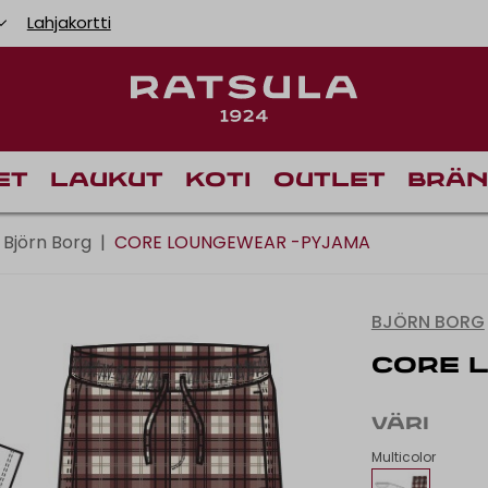
Lahjakortti
Toimituskulut alk
Ilm
et
Laukut
Koti
Outlet
Brän
Björn Borg
|
CORE LOUNGEWEAR -PYJAMA
BJÖRN BORG
CORE 
VÄRI
Multicolor