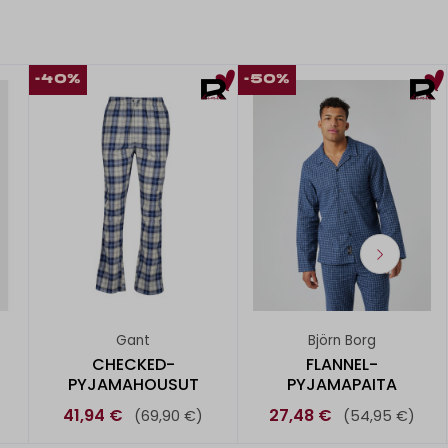
-40%
-50%
Gant
Björn Borg
CHECKED-
FLANNEL-
PYJAMAHOUSUT
PYJAMAPAITA
41,94 €
27,48 €
(69,90 €)
(54,95 €)