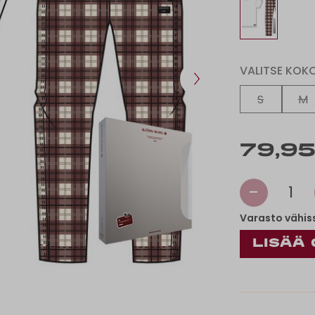
VALITSE KOK
S
M
79,95
-
1
Varasto vähis