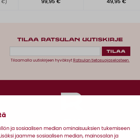
99,95 €
49,95 €
 €)
TILAA RATSULAN UUTISKIRJE
Tilaamalla uutiskirjeen hyväksyt
Ratsulan tietosuojaselosteen.
tä
ön ja sosiaalisen median ominaisuuksien tukemiseen
säksi jaamme sosiaalisen median, mainosalan ja
Antinkatu 17, 28100 Pori