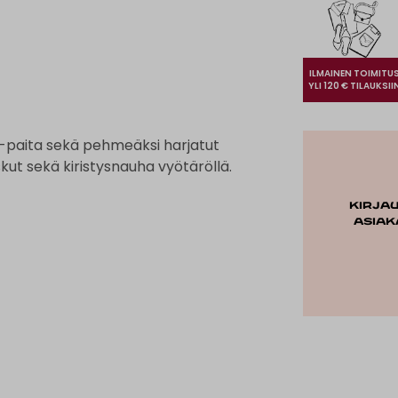
ILMAINEN TOIMITU
YLI 120 € TILAUKSII
T-paita sekä pehmeäksi harjatut
kut sekä kiristysnauha vyötäröllä.
Kirja
asiak