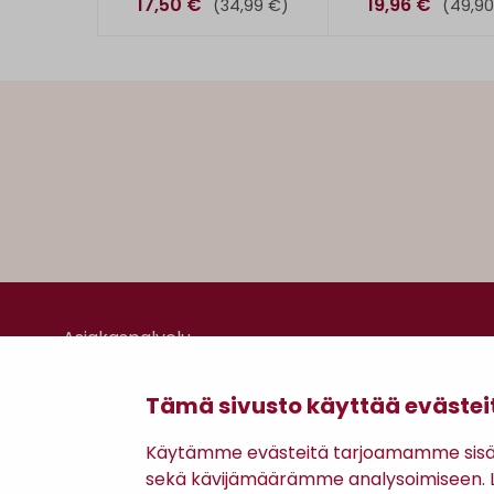
17,50 €
19,96 €
(34,99 €)
(49,90
Asiakaspalvelu
Kanta-asiakkuus
Lahjakortti
Tämä sivusto käyttää evästei
Gomee Ratsula Café
Käytämme evästeitä tarjoamamme sisäll
sekä kävijämäärämme analysoimiseen. Li