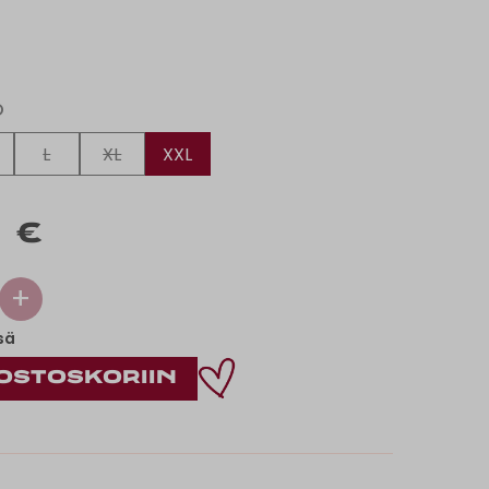
O
L
XL
XXL
 €
+
sä