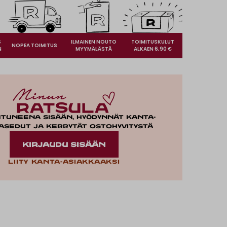
S
ILMAINEN NOUTO
TOIMITUSKULUT
NOPEA TOIMITUS
N
MYYMÄLÄSTÄ
ALKAEN 6,90 €
utuneena sisään, hyödynnät kanta-
asedut ja kerrytät ostohyvitystä
KIRJAUDU SISÄÄN
Liity kanta-asiakkaaksi