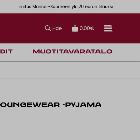
. 6,90€
ainen toimitus Manner-Suomeen yli 120 euron tilauksiin
Hae
0,00€
dit
Muotitavaratalo
LOUNGEWEAR -PYJAMA