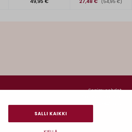
49,95 €
27,48 €
(54,95 €)
Sopimusehdot
Tietosuojaseloste
Maksutavat
SALLI KAIKKI
KIELLÄ