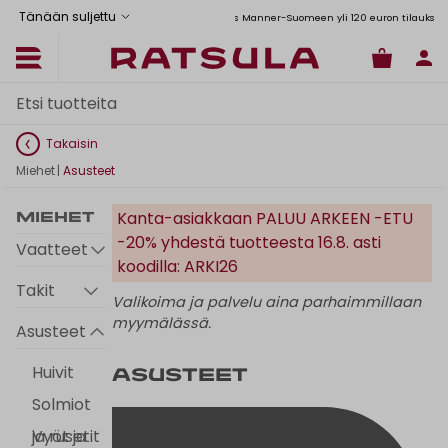
Tänään suljettu
Toimituskulut alk. 6,90€
Ilmainen toimitus Manner-Suomeen yli 120 euron tilauksiin
Takaisin
Miehet
|
Asusteet
Kanta-asiakkaan PALUU ARKEEN -ETU
Miehet
-20% yhdestä tuotteesta 16.8. asti
Vaatteet
koodilla: ARKI26
Takit
Valikoima ja palvelu aina parhaimmillaan
myymälässä.
Asusteet
Huivit
Asusteet
Solmiot
ja rusetit
Vyöt ja