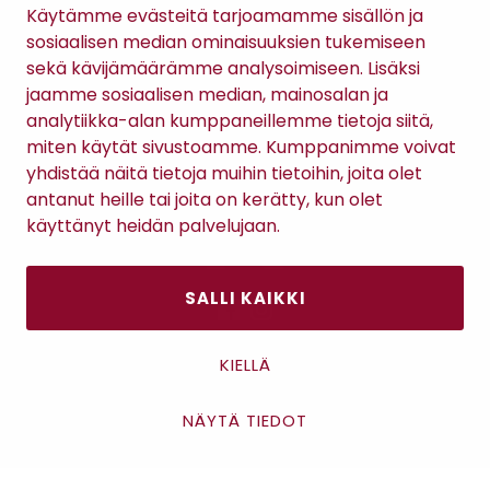
Gomee Ratsula Café
Käytämme evästeitä tarjoamamme sisällön ja
sosiaalisen median ominaisuuksien tukemiseen
Sopimusehdot
sekä kävijämäärämme analysoimiseen. Lisäksi
Tietosuojaseloste
jaamme sosiaalisen median, mainosalan ja
Maksutavat
analytiikka-alan kumppaneillemme tietoja siitä,
miten käytät sivustoamme. Kumppanimme voivat
yhdistää näitä tietoja muihin tietoihin, joita olet
antanut heille tai joita on kerätty, kun olet
käyttänyt heidän palvelujaan.
SALLI KAIKKI
Antinkatu 17, 28100 Pori
KIELLÄ
NÄYTÄ TIEDOT
Asiakaspalvelu