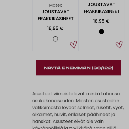
JOUSTAVAT
Matex
FRAKKIKÄSINEET
JOUSTAVAT
FRAKKIKÄSINEET
16,95 €
16,95 €
NÄYTÄ ENEMMÄN
(30/122)
Asusteet viimeistelevät minkä tahansa
asukokonaisuuden. Miesten asusteiden
valikoimasta löydät solmiot, rusetit, vyöt,
olkaimet, huivit, erilaiset päähineet ja
hanskat. Asusteet eivät ole vain
käytännöllisiä ja tyylikkäitä, vaan niillä