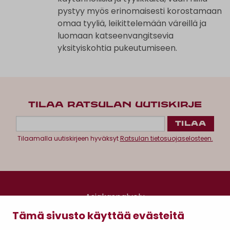
pystyy myös erinomaisesti korostamaan
omaa tyyliä, leikittelemään väreillä ja
luomaan katseenvangitsevia
yksityiskohtia pukeutumiseen.
TILAA RATSULAN UUTISKIRJE
Tilaamalla uutiskirjeen hyväksyt
Ratsulan tietosuojaselosteen.
Asiakaspalvelu
Kanta-asiakkuus
Tämä sivusto käyttää evästeitä
Lahjakortti