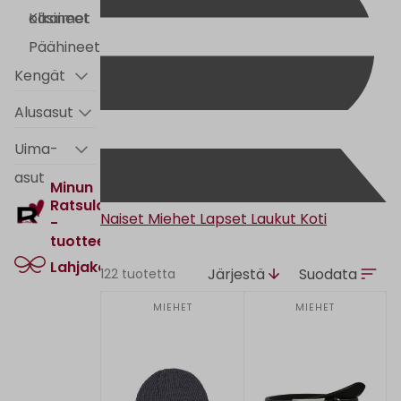
olkaimet
Käsineet
Päähineet
Kengät
Alusasut
Uima-
asut
Minun
Ratsula
Naiset
Miehet
Lapset
Laukut
Koti
-
tuotteet
Lahjakortti
Järjestä
Suodata
122 tuotetta
MIEHET
MIEHET