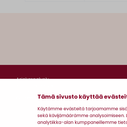
Asiakaspalvelu
Kanta-asiakkuus
Lahjakortti
Tämä sivusto käyttää evästei
Gomee Ratsula Café
Käytämme evästeitä tarjoamamme sisäll
sekä kävijämäärämme analysoimiseen. Li
analytiikka-alan kumppaneillemme tiet