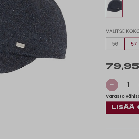
VALITSE KOK
56
57
79,95
-
1
Varasto vähis