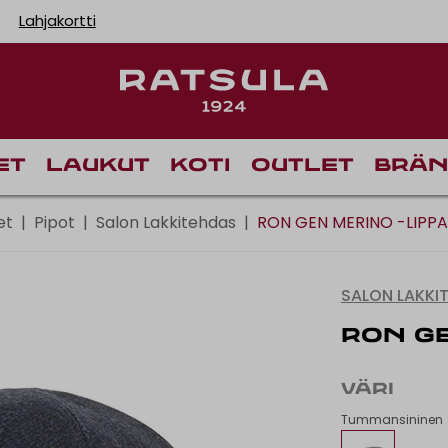
Lahjakortti
Toimituskulut alk
et
Laukut
Koti
Outlet
Brän
et
|
Pipot
|
Salon Lakkitehdas
|
RON GEN MERINO -LIPPA
SALON LAKKI
RON GE
VÄRI
Tummansininen