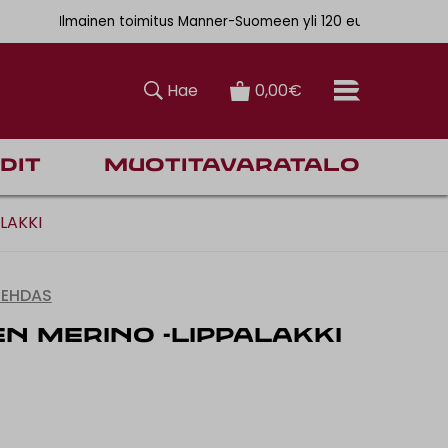
. 6,90€
Ilmainen toimitus Manner-Suomeen yli 120 euron tilauksiin
Hae
0,00€
dit
Muotitavaratalo
LAKKI
TEHDAS
N MERINO -LIPPALAKKI