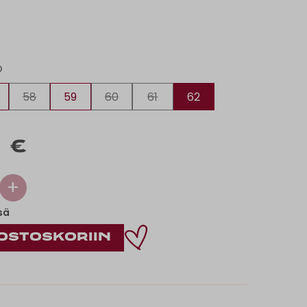
O
58
59
60
61
62
 €
+
sä