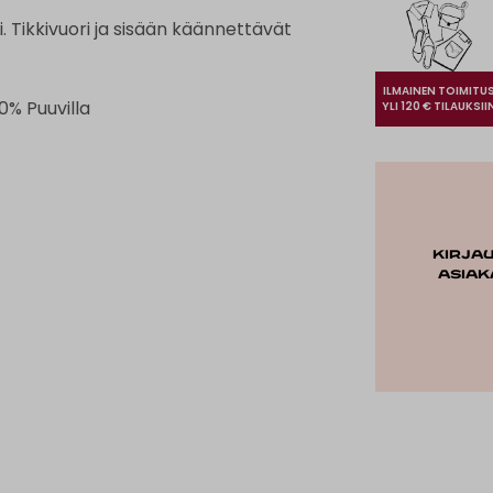
 Tikkivuori ja sisään käännettävät
ILMAINEN TOIMITU
0% Puuvilla
YLI 120 € TILAUKSII
Kirja
asiak