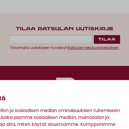
TILAA RATSULAN UUTISKIRJE
Tilaamalla uutiskirjeen hyväksyt
Ratsulan tietosuojaselosteen.
tä
ön ja sosiaalisen median ominaisuuksien tukemiseen
säksi jaamme sosiaalisen median, mainosalan ja
Antinkatu 17, 28100 Pori
oja siitä, miten käytät sivustoamme. Kumppanimme