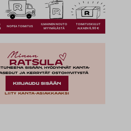
S
ILMAINEN NOUTO
TOIMITUSKULUT
NOPEA TOIMITUS
N
MYYMÄLÄSTÄ
ALKAEN 6,90 €
utuneena sisään, hyödynnät kanta-
asedut ja kerrytät ostohyvitystä
KIRJAUDU SISÄÄN
Liity kanta-asiakkaaksi