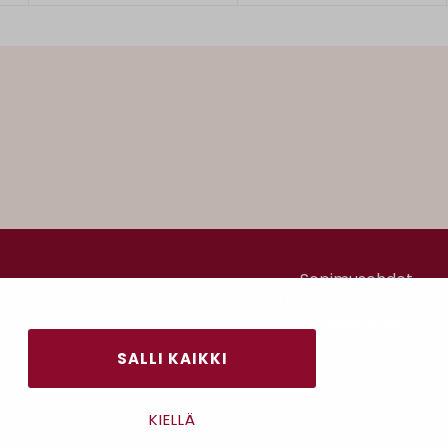
Sopimusehdot
Tietosuojaseloste
Maksutavat
SALLI KAIKKI
KIELLÄ