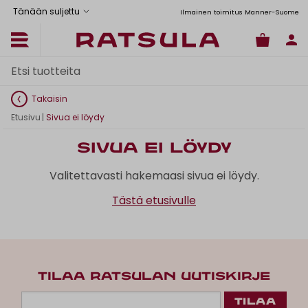
Tänään suljettu
Toimituskulut alk. 6,90€
Ilmainen toimitus Manner-Suomeen yli 120
Takaisin
Etusivu
|
Sivua ei löydy
Sivua ei löydy
Valitettavasti hakemaasi sivua ei löydy.
Tästä etusivulle
TILAA RATSULAN UUTISKIRJE