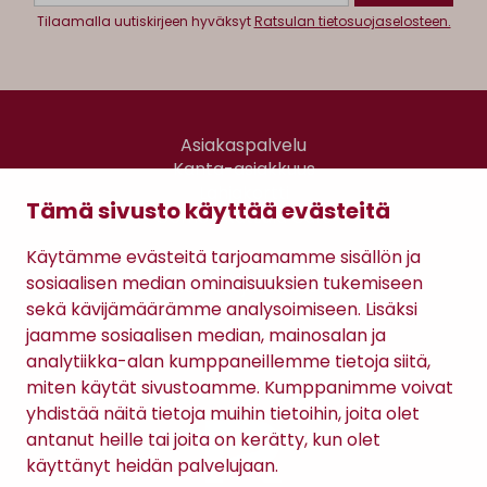
Tilaamalla uutiskirjeen hyväksyt
Ratsulan tietosuojaselosteen.
Asiakaspalvelu
Kanta-asiakkuus
Lahjakortti
Tämä sivusto käyttää evästeitä
Gomee Ratsula Café
Käytämme evästeitä tarjoamamme sisällön ja
Sopimusehdot
sosiaalisen median ominaisuuksien tukemiseen
Tietosuojaseloste
sekä kävijämäärämme analysoimiseen. Lisäksi
Maksutavat
jaamme sosiaalisen median, mainosalan ja
analytiikka-alan kumppaneillemme tietoja siitä,
miten käytät sivustoamme. Kumppanimme voivat
yhdistää näitä tietoja muihin tietoihin, joita olet
antanut heille tai joita on kerätty, kun olet
käyttänyt heidän palvelujaan.