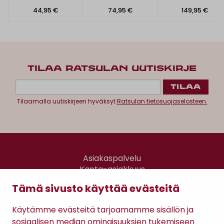
44,95 €
74,95 €
149,95 €
TILAA RATSULAN UUTISKIRJE
Tilaamalla uutiskirjeen hyväksyt
Ratsulan tietosuojaselosteen.
Asiakaspalvelu
Kanta-asiakkuus
Lahjakortti
Tämä sivusto käyttää evästeitä
Gomee Ratsula Café
Käytämme evästeitä tarjoamamme sisällön ja
Sopimusehdot
sosiaalisen median ominaisuuksien tukemiseen
Tietosuojaseloste