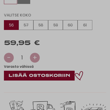
VALITSE KOKO
56
57
58
59
60
61
59,95 €
-
+
1
Varasto vähissä