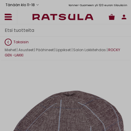
Tänään klo 11
-
18
Toimituskulut alk. 6,90€
Ilmainen toimitus Manner-Suomeen yli 120 euron tilauksiin
Takaisin
Miehet
|
Asusteet
|
Päähineet
|
Lippikset
|
Salon Lakkitehdas
|
ROCKY
GEN -LAKKI