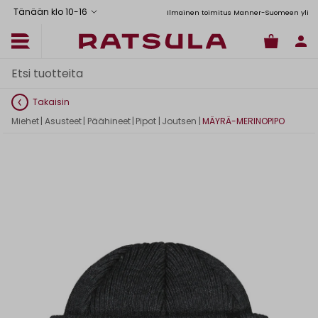
Tänään klo 10
-
16
Toimituskulut alk. 6,90€
Ilmainen toimitus Manner-Suomeen yli 120
Takaisin
Miehet
|
Asusteet
|
Päähineet
|
Pipot
|
Joutsen
|
MÄYRÄ-MERINOPIPO