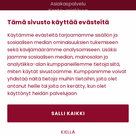
Asiakaspalvelu
Kanta-asiakkuus
Lahjakortti
Tämä sivusto käyttää evästeitä
Gomee Ratsula Café
Käytämme evästeitä tarjoamamme sisällön ja
Sopimusehdot
sosiaalisen median ominaisuuksien tukemiseen
Tietosuojaseloste
sekä kävijämäärämme analysoimiseen. Lisäksi
Maksutavat
jaamme sosiaalisen median, mainosalan ja
analytiikka-alan kumppaneillemme tietoja siitä,
miten käytät sivustoamme. Kumppanimme voivat
yhdistää näitä tietoja muihin tietoihin, joita olet
antanut heille tai joita on kerätty, kun olet
käyttänyt heidän palvelujaan.
SALLI KAIKKI
Antinkatu 17, 28100 Pori
KIELLÄ