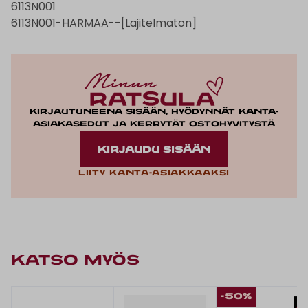
6113N001
6113N001-HARMAA--[Lajitelmaton]
Kirjautuneena sisään, hyödynnät kanta-
asiakasedut ja kerrytät ostohyvitystä
KIRJAUDU SISÄÄN
Liity kanta-asiakkaaksi
KATSO MYÖS
-50%