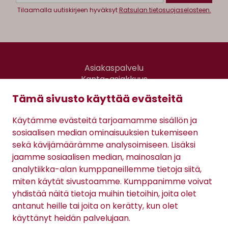
Tilaamalla uutiskirjeen hyväksyt
Ratsulan tietosuojaselosteen.
Asiakaspalvelu
Kanta-asiakkuus
Lahjakortti
Tämä sivusto käyttää evästeitä
Gomee Ratsula Café
Käytämme evästeitä tarjoamamme sisällön ja
Sopimusehdot
sosiaalisen median ominaisuuksien tukemiseen
Tietosuojaseloste
sekä kävijämäärämme analysoimiseen. Lisäksi
Maksutavat
jaamme sosiaalisen median, mainosalan ja
analytiikka-alan kumppaneillemme tietoja siitä,
miten käytät sivustoamme. Kumppanimme voivat
yhdistää näitä tietoja muihin tietoihin, joita olet
antanut heille tai joita on kerätty, kun olet
käyttänyt heidän palvelujaan.