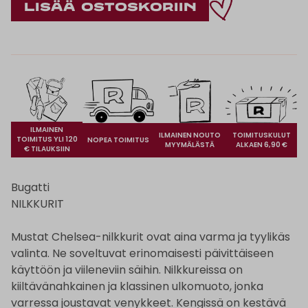
ILMAINEN
ILMAINEN NOUTO
TOIMITUSKULUT
TOIMITUS YLI 120
NOPEA TOIMITUS
MYYMÄLÄSTÄ
ALKAEN 6,90 €
€ TILAUKSIIN
Bugatti
NILKKURIT
Mustat Chelsea-nilkkurit ovat aina varma ja tyylikäs
valinta. Ne soveltuvat erinomaisesti päivittäiseen
käyttöön ja viileneviin säihin. Nilkkureissa on
kiiltävänahkainen ja klassinen ulkomuoto, jonka
varressa joustavat venykkeet. Kengissä on kestävä