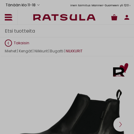
Tänään klo 11
-
18
Toimituskulut alk. 6,90€
Ilmainen toimitus Manner-Suomeen yli 120 euron ti
Takaisin
Miehet
|
Kengät
|
Nilkkurit
|
Bugatti
|
NILKKURIT