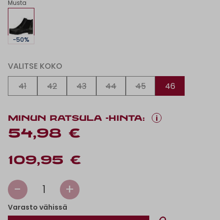
Musta
-50%
VALITSE KOKO
41
42
43
44
45
46
i
MINUN RATSULA -HINTA:
54,98 €
109,95 €
-
+
1
Varasto vähissä