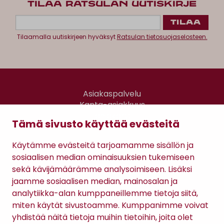
TILAA RATSULAN UUTISKIRJE
Tilaamalla uutiskirjeen hyväksyt
Ratsulan tietosuojaselosteen.
Asiakaspalvelu
Kanta-asiakkuus
Lahjakortti
Tämä sivusto käyttää evästeitä
Gomee Ratsula Café
Käytämme evästeitä tarjoamamme sisällön ja
Sopimusehdot
sosiaalisen median ominaisuuksien tukemiseen
Tietosuojaseloste
sekä kävijämäärämme analysoimiseen. Lisäksi
Maksutavat
jaamme sosiaalisen median, mainosalan ja
analytiikka-alan kumppaneillemme tietoja siitä,
miten käytät sivustoamme. Kumppanimme voivat
yhdistää näitä tietoja muihin tietoihin, joita olet