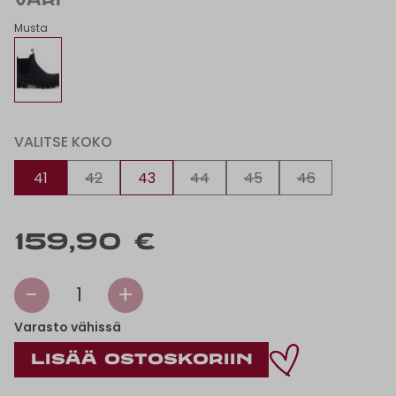
VÄRI
Musta
VALITSE KOKO
41
42
43
44
45
46
159,90 €
-
+
1
Varasto vähissä